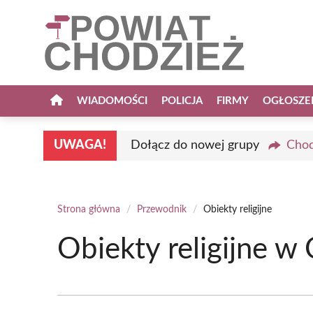
Przejdź
do
treści
WIADOMOŚCI
POLICJA
FIRMY
OGŁOSZE
UWAGA!
Dołącz do nowej grupy
Chod
Strona główna
/
Przewodnik
/
Obiekty religijne
Obiekty religijne w