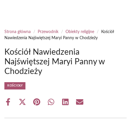
Strona główna
/
Przewodnik
/
Obiekty religijne
/
Kościół
Nawiedzenia Najświętszej Maryi Panny w Chodzieży
Kościół Nawiedzenia
Najświętszej Maryi Panny w
Chodzieży
KOŚCIOŁY
Share
Share
Share
Share
Share
Share
on
on
on
on
on
on
Facebook
X
Pinterest
WhatsApp
LinkedIn
Email
(Twitter)