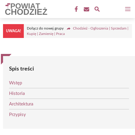
Przejdź
M
do
treści
Dołącz do nowej grupy
Chodzież - Ogłoszenia | Sprzedam |
UWAGA!
Kupię | Zamienię | Praca
Spis treści
Wstęp
Historia
Architektura
Przypisy