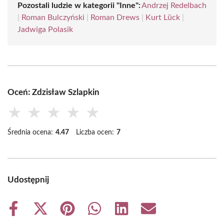
Pozostali ludzie w kategorii "Inne":
Andrzej Redelbach
|
Roman Bulczyński
|
Roman Drews
|
Kurt Lück
|
Jadwiga Polasik
Oceń: Zdzisław Szlapkin
★
★
★
★
★
Średnia ocena:
4.47
Liczba ocen:
7
Udostępnij
Share
Share
Share
Share
Share
Share
on
on
on
on
on
on