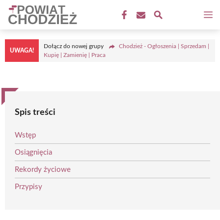
Przejdź
M
do
treści
Dołącz do nowej grupy
Chodzież - Ogłoszenia | Sprzedam |
UWAGA!
Kupię | Zamienię | Praca
Spis treści
Wstęp
Osiągnięcia
Rekordy życiowe
Przypisy