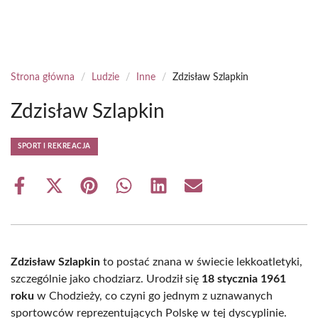
Strona główna
/
Ludzie
/
Inne
/
Zdzisław Szlapkin
Zdzisław Szlapkin
SPORT I REKREACJA
Share
Share
Share
Share
Share
Share
on
on
on
on
on
on
Facebook
X
Pinterest
WhatsApp
LinkedIn
Email
(Twitter)
Zdzisław Szlapkin
to postać znana w świecie lekkoatletyki,
szczególnie jako chodziarz. Urodził się
18 stycznia 1961
roku
w Chodzieży, co czyni go jednym z uznawanych
sportowców reprezentujących Polskę w tej dyscyplinie.