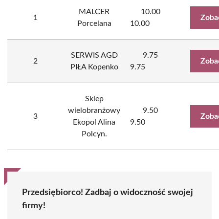
MALCER
10.00
1
Zoba
Porcelana
10.00
SERWIS AGD
9.75
2
Zoba
PIŁA Kopenko
9.75
Sklep
wielobranżowy
9.50
3
Zoba
Ekopol Alina
9.50
Polcyn.
Przedsiębiorco! Zadbaj o widoczność swojej
firmy!