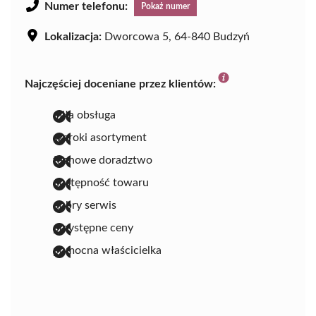
Numer telefonu:
Pokaż numer
Lokalizacja:
Dworcowa 5, 64-840 Budzyń
Najczęściej doceniane przez klientów:
miła obsługa
szeroki asortyment
fachowe doradztwo
dostępność towaru
dobry serwis
przystępne ceny
pomocna właścicielka