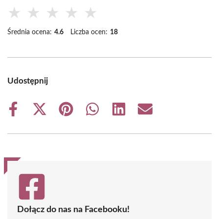
★
★
★
★
★
Średnia ocena:
4.6
Liczba ocen:
18
Udostępnij
Share
Share
Share
Share
Share
Share
on
on
on
on
on
on
Facebook
X
Pinterest
WhatsApp
LinkedIn
Email
(Twitter)
Dołącz do nas na Facebooku!