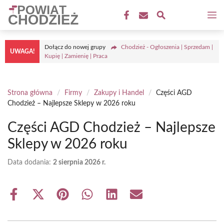
Przejdź
M
do
treści
Dołącz do nowej grupy
Chodzież - Ogłoszenia | Sprzedam |
UWAGA!
Kupię | Zamienię | Praca
Strona główna
/
Firmy
/
Zakupy i Handel
/
Części AGD
Chodzież – Najlepsze Sklepy w 2026 roku
Części AGD Chodzież – Najlepsze
Sklepy w 2026 roku
Data dodania:
2 sierpnia 2026 r.
Share
Share
Share
Share
Share
Share
on
on
on
on
on
on
Facebook
X
Pinterest
WhatsApp
LinkedIn
Email
(Twitter)