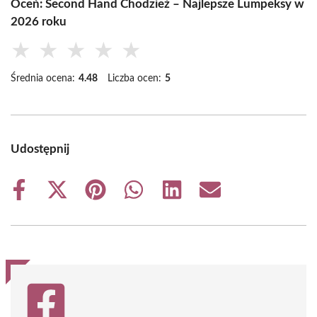
Oceń: Second Hand Chodzież – Najlepsze Lumpeksy w
2026 roku
★
★
★
★
★
Średnia ocena:
4.48
Liczba ocen:
5
Udostępnij
Share
Share
Share
Share
Share
Share
on
on
on
on
on
on
Facebook
X
Pinterest
WhatsApp
LinkedIn
Email
(Twitter)