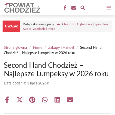
Przejdź
M
do
treści
Dołącz do nowej grupy
Chodzież - Ogłoszenia | Sprzedam |
UWAGA!
Kupię | Zamienię | Praca
Strona główna
/
Firmy
/
Zakupy i Handel
/
Second Hand
Chodzież – Najlepsze Lumpeksy w 2026 roku
Second Hand Chodzież –
Najlepsze Lumpeksy w 2026 roku
Data dodania:
3 lipca 2026 r.
Share
Share
Share
Share
Share
Share
on
on
on
on
on
on
Facebook
X
Pinterest
WhatsApp
LinkedIn
Email
(Twitter)