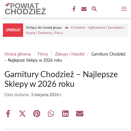
Przejdź
M
do
treści
Dołącz do nowej grupy
Chodzież - Ogłoszenia | Sprzedam |
UWAGA!
Kupię | Zamienię | Praca
Strona główna
/
Firmy
/
Zakupy i Handel
/
Garnitury Chodzież
– Najlepsze Sklepy w 2026 roku
Garnitury Chodzież – Najlepsze
Sklepy w 2026 roku
Data dodania:
3 sierpnia 2026 r.
Share
Share
Share
Share
Share
Share
on
on
on
on
on
on
Facebook
X
Pinterest
WhatsApp
LinkedIn
Email
(Twitter)