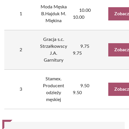
Moda Męska
10.00
1
B.Hajduk M.
Zobacz
10.00
Miękina
Gracja s.c.
Strzałkowscy
9.75
2
Zobacz
J.A.
9.75
Garnitury
Stamex.
Producent
9.50
3
Zobacz
odzieży
9.50
męskiej