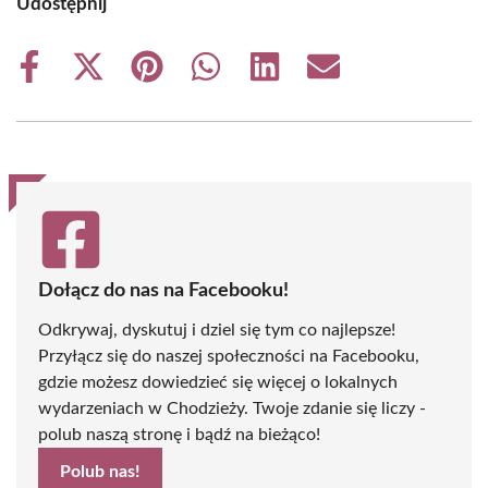
Udostępnij
Share
Share
Share
Share
Share
Share
on
on
on
on
on
on
Facebook
X
Pinterest
WhatsApp
LinkedIn
Email
(Twitter)
Dołącz do nas na Facebooku!
Odkrywaj, dyskutuj i dziel się tym co najlepsze!
Przyłącz się do naszej społeczności na Facebooku,
gdzie możesz dowiedzieć się więcej o lokalnych
wydarzeniach w Chodzieży. Twoje zdanie się liczy -
polub naszą stronę i bądź na bieżąco!
Polub nas!