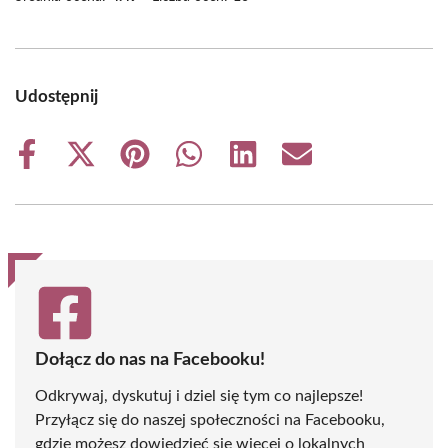
Udostępnij
Share
Share
Share
Share
Share
Share
on
on
on
on
on
on
Facebook
X
Pinterest
WhatsApp
LinkedIn
Email
(Twitter)
Dołącz do nas na Facebooku!
Odkrywaj, dyskutuj i dziel się tym co najlepsze!
Przyłącz się do naszej społeczności na Facebooku,
gdzie możesz dowiedzieć się więcej o lokalnych