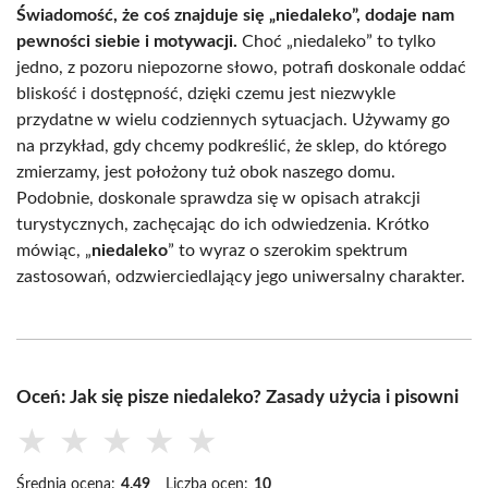
Świadomość, że coś znajduje się „niedaleko”, dodaje nam
pewności siebie i motywacji.
Choć „niedaleko” to tylko
jedno, z pozoru niepozorne słowo, potrafi doskonale oddać
bliskość i dostępność, dzięki czemu jest niezwykle
przydatne w wielu codziennych sytuacjach. Używamy go
na przykład, gdy chcemy podkreślić, że sklep, do którego
zmierzamy, jest położony tuż obok naszego domu.
Podobnie, doskonale sprawdza się w opisach atrakcji
turystycznych, zachęcając do ich odwiedzenia. Krótko
mówiąc, „
niedaleko
” to wyraz o szerokim spektrum
zastosowań, odzwierciedlający jego uniwersalny charakter.
Oceń: Jak się pisze niedaleko? Zasady użycia i pisowni
★
★
★
★
★
Średnia ocena:
4.49
Liczba ocen:
10