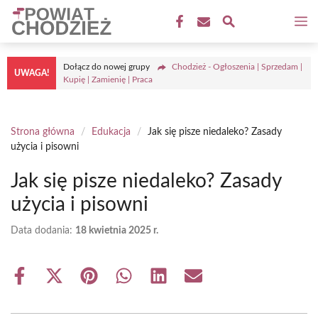
Przejdź
M
do
treści
Dołącz do nowej grupy
Chodzież - Ogłoszenia | Sprzedam |
UWAGA!
Kupię | Zamienię | Praca
Strona główna
/
Edukacja
/
Jak się pisze niedaleko? Zasady
użycia i pisowni
Jak się pisze niedaleko? Zasady
użycia i pisowni
Data dodania:
18 kwietnia 2025 r.
Share
Share
Share
Share
Share
Share
on
on
on
on
on
on
Facebook
X
Pinterest
WhatsApp
LinkedIn
Email
(Twitter)