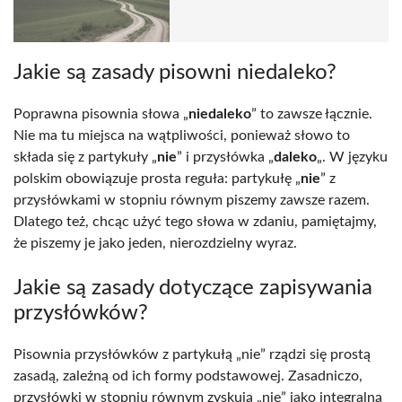
Jakie są zasady pisowni niedaleko?
Poprawna pisownia słowa „
niedaleko
” to zawsze łącznie.
Nie ma tu miejsca na wątpliwości, ponieważ słowo to
składa się z partykuły „
nie
” i przysłówka „
daleko
„. W języku
polskim obowiązuje prosta reguła: partykułę „
nie
” z
przysłówkami w stopniu równym piszemy zawsze razem.
Dlatego też, chcąc użyć tego słowa w zdaniu, pamiętajmy,
że piszemy je jako jeden, nierozdzielny wyraz.
Jakie są zasady dotyczące zapisywania
przysłówków?
Pisownia przysłówków z partykułą „nie” rządzi się prostą
zasadą, zależną od ich formy podstawowej. Zasadniczo,
przysłówki w stopniu równym zyskują „nie” jako integralną