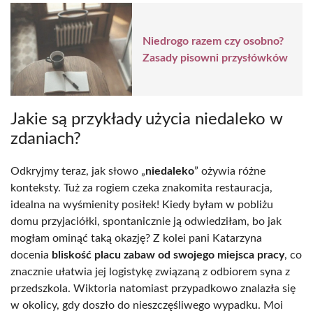
Niedrogo razem czy osobno?
Zasady pisowni przysłówków
Jakie są przykłady użycia niedaleko w
zdaniach?
Odkryjmy teraz, jak słowo „
niedaleko
” ożywia różne
konteksty. Tuż za rogiem czeka znakomita restauracja,
idealna na wyśmienity posiłek! Kiedy byłam w pobliżu
domu przyjaciółki, spontanicznie ją odwiedziłam, bo jak
mogłam ominąć taką okazję? Z kolei pani Katarzyna
docenia
bliskość placu zabaw od swojego miejsca pracy
, co
znacznie ułatwia jej logistykę związaną z odbiorem syna z
przedszkola. Wiktoria natomiast przypadkowo znalazła się
w okolicy, gdy doszło do nieszczęśliwego wypadku. Moi