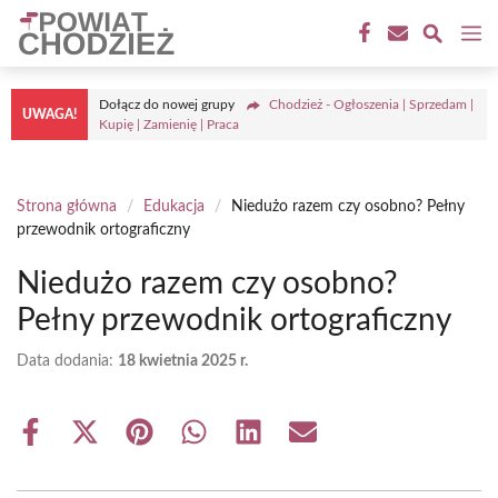
Przejdź
M
do
treści
Dołącz do nowej grupy
Chodzież - Ogłoszenia | Sprzedam |
UWAGA!
Kupię | Zamienię | Praca
Strona główna
/
Edukacja
/
Niedużo razem czy osobno? Pełny
przewodnik ortograficzny
Niedużo razem czy osobno?
Pełny przewodnik ortograficzny
Data dodania:
18 kwietnia 2025 r.
Share
Share
Share
Share
Share
Share
on
on
on
on
on
on
Facebook
X
Pinterest
WhatsApp
LinkedIn
Email
(Twitter)