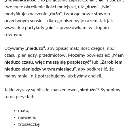
tworzące określenie ilości mniejszej, niż
„dużo”
.
„Nie”
modyfikuje znaczenie
„dużo”
, tworząc nowe słowo o
przeciwnym sensie – dlatego piszemy je razem, tak jak
wszystkie partykuły
„nie”
z przysłówkami w stopniu
równym.
Używamy
„niedużo”
, aby opisać małą ilość czegoś, np.:
czasu, pieniędzy, przedmiotów. Możemy powiedzieć:
„Mam
niedużo czasu, więc muszę się pospieszyć”
lub
„Zarobiłem
niedużo pieniędzy w tym miesiącu”
, aby podkreślić, że
mamy mniej, niż potrzebujemy lub byśmy chcieli.
Jakie wyrazy są bliskie znaczeniowo
„niedużo”
? Synonimy
to na przykład:
mało,
niewiele,
troszeczkę,