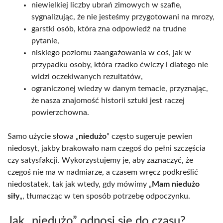
niewielkiej liczby ubrań zimowych w szafie,
sygnalizując, że nie jesteśmy przygotowani na mrozy,
garstki osób, która zna odpowiedź na trudne
pytanie,
niskiego poziomu zaangażowania w coś, jak w
przypadku osoby, która rzadko ćwiczy i dlatego nie
widzi oczekiwanych rezultatów,
ograniczonej wiedzy w danym temacie, przyznając,
że nasza znajomość historii sztuki jest raczej
powierzchowna.
Samo użycie słowa „
niedużo
” często sugeruje pewien
niedosyt, jakby brakowało nam czegoś do pełni szczęścia
czy satysfakcji. Wykorzystujemy je, aby zaznaczyć, że
czegoś nie ma w nadmiarze, a czasem wręcz podkreślić
niedostatek, tak jak wtedy, gdy mówimy „
Mam niedużo
siły
„, tłumacząc w ten sposób potrzebę odpoczynku.
Jak „niedużo” odnosi się do czasu?