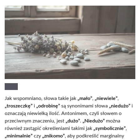
Jak wspomniano, słowa takie jak
„mało”
,
„niewiele”
,
„troszeczkę”
i
„odrobinę”
są synonimami słowa
„niedużo”
i
oznaczają niewielką ilość. Antonimem, czyli słowem o
przeciwnym znaczeniu, jest
„dużo”
.
„Niedużo”
można
również zastąpić określeniami takimi jak
„symbolicznie”
,
„minimalnie”
czy
„znikomo”
, aby podkreślić marginalny