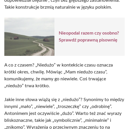
odpowiedział błędnie”, czyli bez głębszego zastanowienia.
Takie konstrukcje brzmią naturalnie w języku polskim.
Nieopodal razem czy osobno?
Sprawdź poprawną pisownię
A co z czasem? „Niedużo” w kontekście czasu oznacza
krótki okres, chwilę. Mówiąc „Mam niedużo czasu”,
komunikujemy, że mamy go niewiele. Coś trwające
„niedużo” trwa krótko.
Jakie inne słowa wiążą się z „niedużo”? Synonimy to między
innymi „mało”, „niewiele”, „troszeczkę” czy „odrobinę”.
Antonimem jest oczywiście „dużo”. Warto też znać wyrazy
bliskoznaczne, takie jak „symbolicznie”, „minimalnie” i
„znikomo”. Wyrażenia o przeciwnym znaczeniu to na