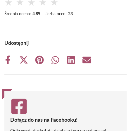
★
★
★
★
★
Średnia ocena:
4.89
Liczba ocen:
23
Udostępnij
Share
Share
Share
Share
Share
Share
on
on
on
on
on
on
Facebook
X
Pinterest
WhatsApp
LinkedIn
Email
(Twitter)
Dołącz do nas na Facebooku!
Odkrywaj, dyskutuj i dziel się tym co najlepsze!