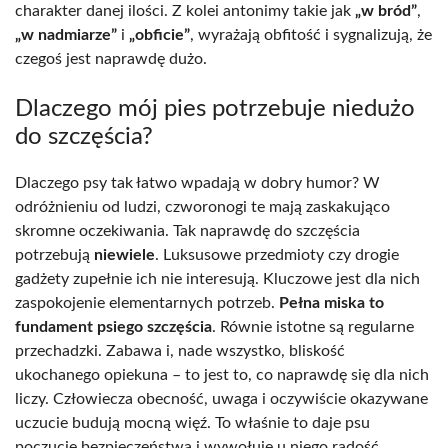
charakter danej ilości. Z kolei antonimy takie jak
„w bród”
,
„w nadmiarze”
i
„obficie”
, wyrażają obfitość i sygnalizują, że
czegoś jest naprawdę dużo.
Dlaczego mój pies potrzebuje niedużo
do szczęścia?
Dlaczego psy tak łatwo wpadają w dobry humor? W
odróżnieniu od ludzi, czworonogi te mają zaskakująco
skromne oczekiwania. Tak naprawdę do szczęścia
potrzebują
niewiele
. Luksusowe przedmioty czy drogie
gadżety zupełnie ich nie interesują. Kluczowe jest dla nich
zaspokojenie elementarnych potrzeb.
Pełna miska to
fundament psiego szczęścia
. Równie istotne są regularne
przechadzki. Zabawa i, nade wszystko, bliskość
ukochanego opiekuna – to jest to, co naprawdę się dla nich
liczy. Człowiecza obecność, uwaga i oczywiście okazywane
uczucie budują mocną więź. To właśnie to daje psu
poczucie bezpieczeństwa i wywołuje u niego radość.