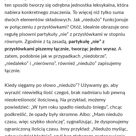
ten sposób tworzy się odrębna jednostka leksykalna, która
nabiera konkretnego znaczenia. To więcej niż tylko suma
dwóch elementów składowych. Jak „niedużo” funkcjonuje
w połączeniu z przysłówkami? Otóż, idealnie obrazuje ono
regułę pisowni partykuły „nie” z przysłówkami w stopniu
równym. Zgodnie z tą zasadą,
partykułę „nie” z
przysłówkami piszemy łącznie, tworząc jeden wyraz
. A
zatem, podobnie jak w przypadkach „niedobrze”,
„niedaleko” i „nierówno”, również „niedużo” zapisujemy
łącznie.
Kiedy sięgamy po słowo „niedużo”? Używamy go, aby
wyrazić niewielką ilość czegoś, brak nadmiaru lub pewną
nieokreśloność ilościową. Na przykład, możemy
powiedzieć: „W tym roku spadło niedużo śniegu”, chcąc
podkreślić, że opady były skromne. Albo: „Mam niedużo
czasu, więc szybko skończę”, sygnalizując, że dysponujemy
ograniczoną ilością czasu. Inny przykład: „Niedużo myśląc,