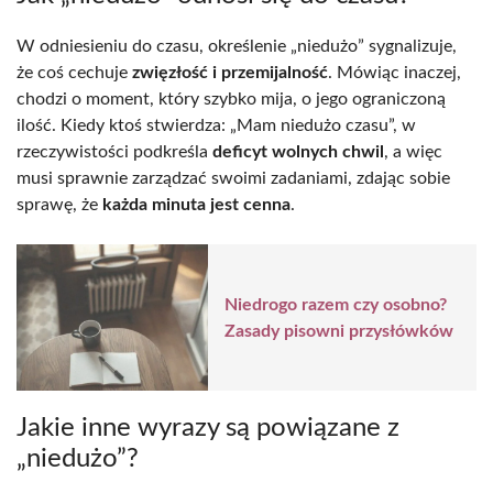
W odniesieniu do czasu, określenie „niedużo” sygnalizuje,
że coś cechuje
zwięzłość i przemijalność
. Mówiąc inaczej,
chodzi o moment, który szybko mija, o jego ograniczoną
ilość. Kiedy ktoś stwierdza: „Mam niedużo czasu”, w
rzeczywistości podkreśla
deficyt wolnych chwil
, a więc
musi sprawnie zarządzać swoimi zadaniami, zdając sobie
sprawę, że
każda minuta jest cenna
.
Niedrogo razem czy osobno?
Zasady pisowni przysłówków
Jakie inne wyrazy są powiązane z
„niedużo”?