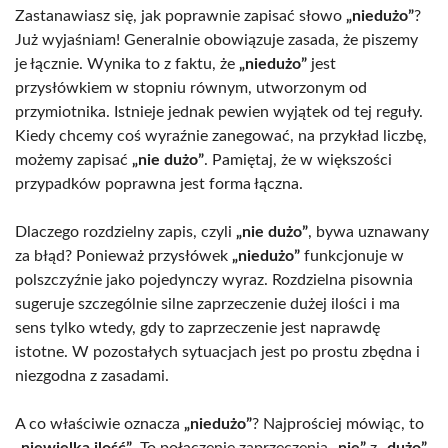
Zastanawiasz się, jak poprawnie zapisać słowo
„niedużo”
?
Już wyjaśniam! Generalnie obowiązuje zasada, że piszemy
je łącznie. Wynika to z faktu, że
„niedużo”
jest
przysłówkiem w stopniu równym, utworzonym od
przymiotnika. Istnieje jednak pewien wyjątek od tej reguły.
Kiedy chcemy coś wyraźnie zanegować, na przykład liczbę,
możemy zapisać
„nie dużo”
. Pamiętaj, że w większości
przypadków poprawna jest forma łączna.
Dlaczego rozdzielny zapis, czyli
„nie dużo”
, bywa uznawany
za błąd? Ponieważ przysłówek
„niedużo”
funkcjonuje w
polszczyźnie jako pojedynczy wyraz. Rozdzielna pisownia
sugeruje szczególnie silne zaprzeczenie dużej ilości i ma
sens tylko wtedy, gdy to zaprzeczenie jest naprawdę
istotne. W pozostałych sytuacjach jest po prostu zbędna i
niezgodna z zasadami.
A co właściwie oznacza
„niedużo”
? Najprościej mówiąc, to
„niewielka ilość”
. To połączenie zaprzeczenia
„nie”
z
„dużo”
,