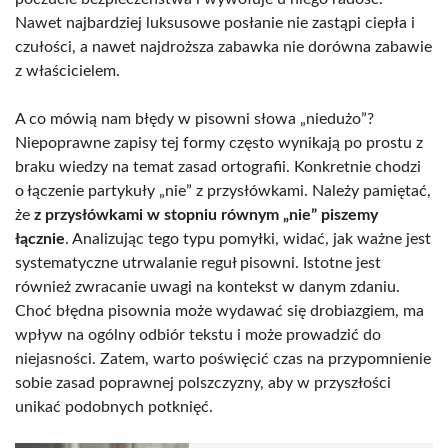
Nawet najbardziej luksusowe posłanie nie zastąpi ciepła i
czułości, a nawet najdroższa zabawka nie dorówna zabawie
z właścicielem.
A co mówią nam błędy w pisowni słowa „niedużo”?
Niepoprawne zapisy tej formy często wynikają po prostu z
braku wiedzy na temat zasad ortografii. Konkretnie chodzi
o łączenie partykuły „nie” z przysłówkami. Należy pamiętać,
że
z przysłówkami w stopniu równym „nie” piszemy
łącznie
. Analizując tego typu pomyłki, widać, jak ważne jest
systematyczne utrwalanie reguł pisowni. Istotne jest
również zwracanie uwagi na kontekst w danym zdaniu.
Choć błędna pisownia może wydawać się drobiazgiem, ma
wpływ na ogólny odbiór tekstu i może prowadzić do
niejasności. Zatem, warto poświęcić czas na przypomnienie
sobie zasad poprawnej polszczyzny, aby w przyszłości
unikać podobnych potknięć.