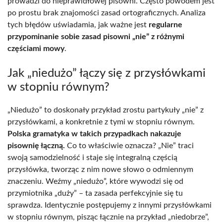
prowadzi do nieprawidłowej pisowni. Często powodem jest
po prostu brak znajomości zasad ortograficznych. Analiza
tych błędów uświadamia, jak ważne jest
regularne
przypominanie sobie zasad pisowni „nie” z różnymi
częściami mowy
.
Jak „niedużo” łączy się z przysłówkami
w stopniu równym?
„Niedużo” to doskonały przykład zrostu partykuły „nie” z
przysłówkami, a konkretnie z tymi w stopniu równym.
Polska gramatyka w takich przypadkach nakazuje
pisownię łączną.
Co to właściwie oznacza? „Nie” traci
swoją samodzielność i staje się integralną częścią
przysłówka, tworząc z nim nowe słowo o odmiennym
znaczeniu. Weźmy „niedużo”, które wywodzi się od
przymiotnika „duży” – ta zasada perfekcyjnie się tu
sprawdza. Identycznie postępujemy z innymi przysłówkami
w stopniu równym, pisząc łącznie na przykład „niedobrze”,