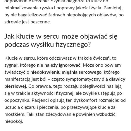
odpowiednie leczenie. Szybka diagnoza to klucz do
minimalizowania ryzyka i poprawy jakości życia. Pamiętaj,
by nie bagatelizować żadnych niepokojących objawów, bo
zdrowie jest bezcenne.
Jak kłucie w sercu może objawiać się
podczas wysiłku fizycznego?
Kłucie w sercu, które odczuwasz w trakcie ćwiczeń, to
sygnał, którego
nie należy ignorować
. Może ono bowiem
świadczyć o
niedokrwieniu mięśnia sercowego
, którego
manifestacją jest ból – często symptomatyczny dla
dławicy
piersiowej
. Co prawda, tego rodzaju dolegliwości nasilają
się w trakcie aktywności fizycznej, ale zwykle ustępują po
odpoczynku. Pacjenci opisują ten dyskomfort rozmaicie: od
uczucia ciężaru i pieczenia, po przeszywające kłucie za
mostkiem. Taki stan zdecydowanie powinien wzbudzić
niepokój.