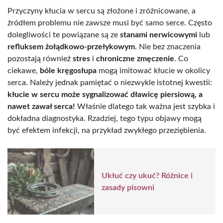
Przyczyny kłucia w sercu są złożone i zróżnicowane, a
źródłem problemu nie zawsze musi być samo serce. Często
dolegliwości te powiązane są ze
stanami nerwicowymi
lub
refluksem żołądkowo-przełykowym
. Nie bez znaczenia
pozostają również
stres
i
chroniczne zmęczenie
. Co
ciekawe,
bóle kręgosłupa
mogą imitować kłucie w okolicy
serca. Należy jednak pamiętać o niezwykle istotnej kwestii:
kłucie w sercu może sygnalizować dławicę piersiową, a
nawet zawał serca!
Właśnie dlatego tak ważna jest szybka i
dokładna diagnostyka. Rzadziej, tego typu objawy mogą
być efektem infekcji, na przykład zwykłego przeziębienia.
Ukłuć czy ukuć? Różnice i
zasady pisowni