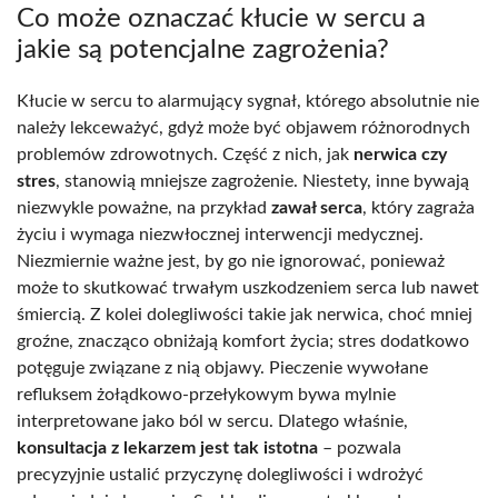
Co może oznaczać kłucie w sercu a
jakie są potencjalne zagrożenia?
Kłucie w sercu to alarmujący sygnał, którego absolutnie nie
należy lekceważyć, gdyż może być objawem różnorodnych
problemów zdrowotnych. Część z nich, jak
nerwica czy
stres
, stanowią mniejsze zagrożenie. Niestety, inne bywają
niezwykle poważne, na przykład
zawał serca
, który zagraża
życiu i wymaga niezwłocznej interwencji medycznej.
Niezmiernie ważne jest, by go nie ignorować, ponieważ
może to skutkować trwałym uszkodzeniem serca lub nawet
śmiercią. Z kolei dolegliwości takie jak nerwica, choć mniej
groźne, znacząco obniżają komfort życia; stres dodatkowo
potęguje związane z nią objawy. Pieczenie wywołane
refluksem żołądkowo-przełykowym bywa mylnie
interpretowane jako ból w sercu. Dlatego właśnie,
konsultacja z lekarzem jest tak istotna
– pozwala
precyzyjnie ustalić przyczynę dolegliwości i wdrożyć