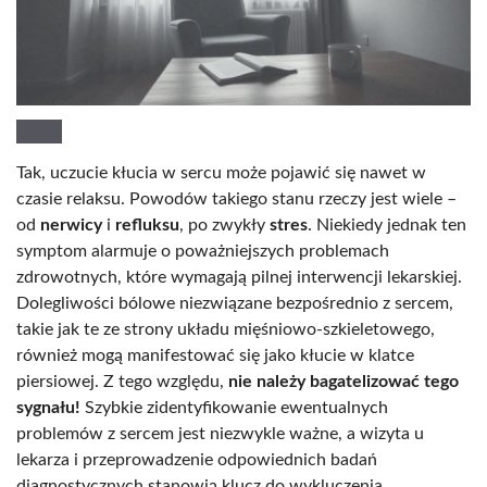
Tak, uczucie kłucia w sercu może pojawić się nawet w
czasie relaksu. Powodów takiego stanu rzeczy jest wiele –
od
nerwicy
i
refluksu
, po zwykły
stres
. Niekiedy jednak ten
symptom alarmuje o poważniejszych problemach
zdrowotnych, które wymagają pilnej interwencji lekarskiej.
Dolegliwości bólowe niezwiązane bezpośrednio z sercem,
takie jak te ze strony układu mięśniowo-szkieletowego,
również mogą manifestować się jako kłucie w klatce
piersiowej. Z tego względu,
nie należy bagatelizować tego
sygnału!
Szybkie zidentyfikowanie ewentualnych
problemów z sercem jest niezwykle ważne, a wizyta u
lekarza i przeprowadzenie odpowiednich badań
diagnostycznych stanowią klucz do wykluczenia