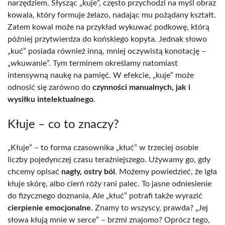
narzędziem. Słysząc „kuje”, często przychodzi na myśl obraz
kowala, który formuje żelazo, nadając mu pożądany kształt.
Zatem kowal może na przykład wykuwać podkowę, którą
później przytwierdza do końskiego kopyta. Jednak słowo
„kuć” posiada również inną, mniej oczywistą konotację –
„wkuwanie”. Tym terminem określamy natomiast
intensywną naukę na pamięć. W efekcie, „kuje” może
odnosić się zarówno do
czynności manualnych, jak i
wysiłku intelektualnego
.
Kłuje – co to znaczy?
„Kłuje” – to forma czasownika „kłuć” w trzeciej osobie
liczby pojedynczej czasu teraźniejszego. Używamy go, gdy
chcemy opisać
nagły, ostry ból
. Możemy powiedzieć, że igła
kłuje skórę, albo cierń róży rani palec. To jasne odniesienie
do fizycznego doznania. Ale „kłuć” potrafi także wyrazić
cierpienie emocjonalne
. Znamy to wszyscy, prawda? „Jej
słowa kłują mnie w serce” – brzmi znajomo? Oprócz tego,