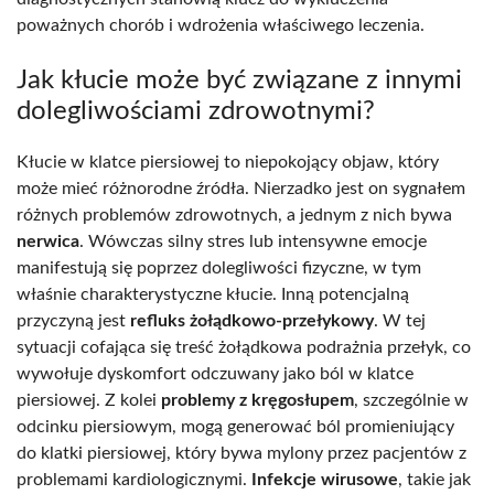
poważnych chorób i wdrożenia właściwego leczenia.
Jak kłucie może być związane z innymi
dolegliwościami zdrowotnymi?
Kłucie w klatce piersiowej to niepokojący objaw, który
może mieć różnorodne źródła. Nierzadko jest on sygnałem
różnych problemów zdrowotnych, a jednym z nich bywa
nerwica
. Wówczas silny stres lub intensywne emocje
manifestują się poprzez dolegliwości fizyczne, w tym
właśnie charakterystyczne kłucie. Inną potencjalną
przyczyną jest
refluks żołądkowo-przełykowy
. W tej
sytuacji cofająca się treść żołądkowa podrażnia przełyk, co
wywołuje dyskomfort odczuwany jako ból w klatce
piersiowej. Z kolei
problemy z kręgosłupem
, szczególnie w
odcinku piersiowym, mogą generować ból promieniujący
do klatki piersiowej, który bywa mylony przez pacjentów z
problemami kardiologicznymi.
Infekcje wirusowe
, takie jak