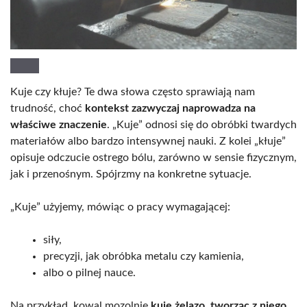
Kuje czy kłuje? Te dwa słowa często sprawiają nam
trudność, choć
kontekst zazwyczaj naprowadza na
właściwe znaczenie
. „Kuje” odnosi się do obróbki twardych
materiałów albo bardzo intensywnej nauki. Z kolei „kłuje”
opisuje odczucie ostrego bólu, zarówno w sensie fizycznym,
jak i przenośnym. Spójrzmy na konkretne sytuacje.
„Kuje” użyjemy, mówiąc o pracy wymagającej:
siły,
precyzji, jak obróbka metalu czy kamienia,
albo o pilnej nauce.
Na przykład, kowal mozolnie
kuje żelazo, tworząc z niego