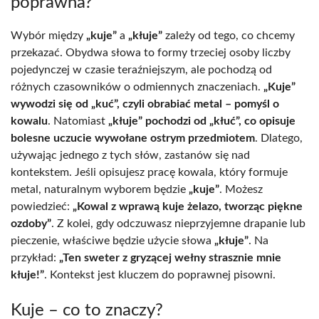
poprawna?
Wybór między
„kuje”
a
„kłuje”
zależy od tego, co chcemy
przekazać. Obydwa słowa to formy trzeciej osoby liczby
pojedynczej w czasie teraźniejszym, ale pochodzą od
różnych czasowników o odmiennych znaczeniach.
„Kuje”
wywodzi się od „kuć”, czyli obrabiać metal – pomyśl o
kowalu
. Natomiast
„kłuje” pochodzi od „kłuć”, co opisuje
bolesne uczucie wywołane ostrym przedmiotem
. Dlatego,
używając jednego z tych słów, zastanów się nad
kontekstem. Jeśli opisujesz pracę kowala, który formuje
metal, naturalnym wyborem będzie
„kuje”
. Możesz
powiedzieć:
„Kowal z wprawą kuje żelazo, tworząc piękne
ozdoby”
. Z kolei, gdy odczuwasz nieprzyjemne drapanie lub
pieczenie, właściwe będzie użycie słowa
„kłuje”
. Na
przykład:
„Ten sweter z gryzącej wełny strasznie mnie
kłuje!”
. Kontekst jest kluczem do poprawnej pisowni.
Kuje – co to znaczy?