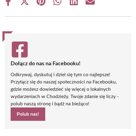
Share
Share
Share
Share
Share
Share
on
on
on
on
on
on
Facebook
X
Pinterest
WhatsApp
LinkedIn
Email
(Twitter)
Dołącz do nas na Facebooku!
Odkrywaj, dyskutuj i dziel się tym co najlepsze!
Przyłącz się do naszej społeczności na Facebooku,
gdzie możesz dowiedzieć się więcej o lokalnych
wydarzeniach w Chodzieży. Twoje zdanie się liczy -
polub naszą stronę i bądź na bieżąco!
Polub nas!