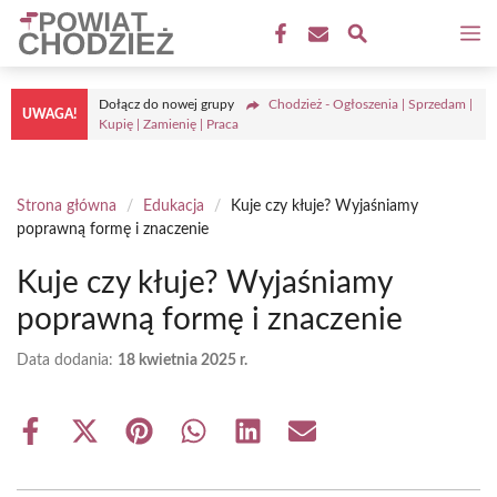
Przejdź
M
do
treści
Dołącz do nowej grupy
Chodzież - Ogłoszenia | Sprzedam |
UWAGA!
Kupię | Zamienię | Praca
Strona główna
/
Edukacja
/
Kuje czy kłuje? Wyjaśniamy
poprawną formę i znaczenie
Kuje czy kłuje? Wyjaśniamy
poprawną formę i znaczenie
Data dodania:
18 kwietnia 2025 r.
Share
Share
Share
Share
Share
Share
on
on
on
on
on
on
Facebook
X
Pinterest
WhatsApp
LinkedIn
Email
(Twitter)