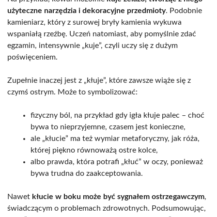
użyteczne narzędzia i dekoracyjne przedmioty
. Podobnie
kamieniarz, który z surowej bryły kamienia wykuwa
wspaniałą rzeźbę. Uczeń natomiast, aby pomyślnie zdać
egzamin, intensywnie „kuje”, czyli uczy się z dużym
poświęceniem.
Zupełnie inaczej jest z „kłuje”, które zawsze wiąże się z
czymś ostrym. Może to symbolizować:
fizyczny ból, na przykład gdy igła kłuje palec – choć
bywa to nieprzyjemne, czasem jest konieczne,
ale „kłucie” ma też wymiar metaforyczny, jak róża,
której piękno równoważą ostre kolce,
albo prawda, która potrafi „kłuć” w oczy, ponieważ
bywa trudna do zaakceptowania.
Nawet
kłucie w boku może być sygnałem ostrzegawczym
,
świadczącym o problemach zdrowotnych. Podsumowując,