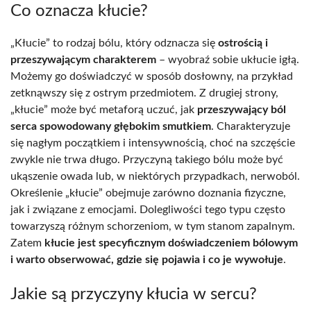
Co oznacza kłucie?
„Kłucie” to rodzaj bólu, który odznacza się
ostrością i
przeszywającym charakterem
– wyobraź sobie ukłucie igłą.
Możemy go doświadczyć w sposób dosłowny, na przykład
zetknąwszy się z ostrym przedmiotem. Z drugiej strony,
„kłucie” może być metaforą uczuć, jak
przeszywający ból
serca spowodowany głębokim smutkiem
. Charakteryzuje
się nagłym początkiem i intensywnością, choć na szczęście
zwykle nie trwa długo. Przyczyną takiego bólu może być
ukąszenie owada lub, w niektórych przypadkach, nerwoból.
Określenie „kłucie” obejmuje zarówno doznania fizyczne,
jak i związane z emocjami. Dolegliwości tego typu często
towarzyszą różnym schorzeniom, w tym stanom zapalnym.
Zatem
kłucie jest specyficznym doświadczeniem bólowym
i warto obserwować, gdzie się pojawia i co je wywołuje
.
Jakie są przyczyny kłucia w sercu?