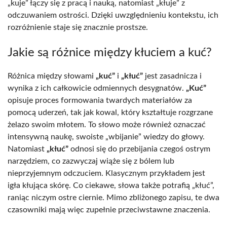
„kuje” łączy się z pracą i nauką, natomiast „kłuje” z
odczuwaniem ostrości. Dzięki uwzględnieniu kontekstu, ich
rozróżnienie staje się znacznie prostsze.
Jakie są różnice między kłuciem a kuć?
Różnica między słowami
„kuć”
i
„kłuć”
jest zasadnicza i
wynika z ich całkowicie odmiennych desygnatów.
„Kuć”
opisuje proces formowania twardych materiałów za
pomocą uderzeń, tak jak kowal, który kształtuje rozgrzane
żelazo swoim młotem. To słowo może również oznaczać
intensywną naukę, swoiste „wbijanie” wiedzy do głowy.
Natomiast
„kłuć”
odnosi się do przebijania czegoś ostrym
narzędziem, co zazwyczaj wiąże się z bólem lub
nieprzyjemnym odczuciem. Klasycznym przykładem jest
igła kłująca skórę. Co ciekawe, słowa także potrafią „kłuć”,
raniąc niczym ostre ciernie. Mimo zbliżonego zapisu, te dwa
czasowniki mają więc zupełnie przeciwstawne znaczenia.