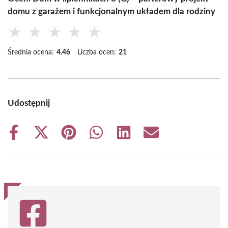
domu z garażem i funkcjonalnym układem dla rodziny
★
★
★
★
★
Średnia ocena:
4.46
Liczba ocen:
21
Udostępnij
Share
Share
Share
Share
Share
Share
on
on
on
on
on
on
Facebook
X
Pinterest
WhatsApp
LinkedIn
Email
(Twitter)