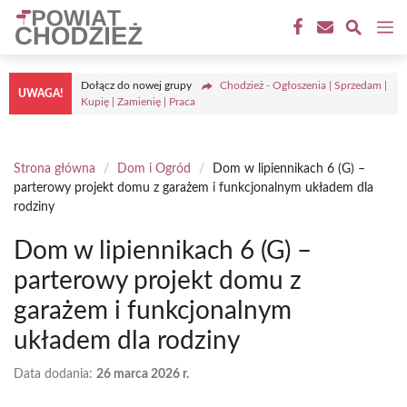
Przejdź
M
do
treści
Dołącz do nowej grupy
Chodzież - Ogłoszenia | Sprzedam |
UWAGA!
Kupię | Zamienię | Praca
Strona główna
/
Dom i Ogród
/
Dom w lipiennikach 6 (G) –
parterowy projekt domu z garażem i funkcjonalnym układem dla
rodziny
Dom w lipiennikach 6 (G) –
parterowy projekt domu z
garażem i funkcjonalnym
układem dla rodziny
Data dodania:
26 marca 2026 r.