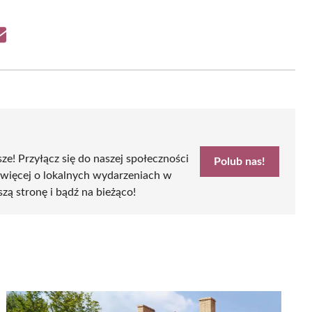
Share
on
Email
sze! Przyłącz się do naszej społeczności
Polub nas!
 więcej o lokalnych wydarzeniach w
szą stronę i bądź na bieżąco!