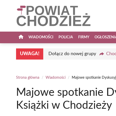
Przejdź
do
treści
WIADOMOŚCI
POLICJA
FIRMY
OGŁOSZENI
UWAGA!
Dołącz do nowej grupy
Chod
Strona główna
/
Wiadomości
/
Majowe spotkanie Dyskusyj
Majowe spotkanie D
Książki w Chodzieży