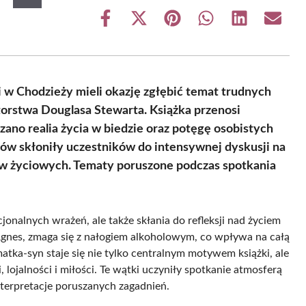
Share
Share
Share
Share
Share
Share
on
on
on
on
on
on
Facebook
X
Pinterest
WhatsApp
LinkedIn
Email
(Twitter)
w Chodzieży mieli okazję zgłębić temat trudnych
orstwa Douglasa Stewarta. Książka przenosi
zano realia życia w biedzie oraz potęgę osobistych
ów skłoniły uczestników do intensywnej dyskusji na
ów życiowych. Tematy poruszone podczas spotkania
cjonalnych wrażeń, ale także skłania do refleksji nad życiem
gnes, zmaga się z nałogiem alkoholowym, co wpływa na całą
matka-syn staje się nie tylko centralnym motywem książki, ale
lojalności i miłości. Te wątki uczyniły spotkanie atmosferą
terpretacje poruszanych zagadnień.