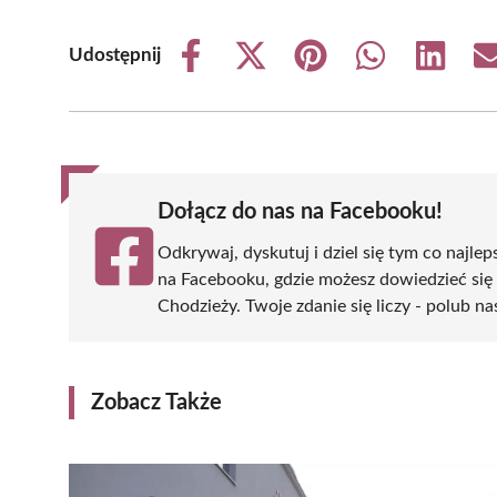
Udostępnij
Share
Share
Share
Share
Share
on
on
on
on
on
Facebook
X
Pinterest
WhatsApp
LinkedIn
(Twitter)
Dołącz do nas na Facebooku!
Odkrywaj, dyskutuj i dziel się tym co najlep
na Facebooku, gdzie możesz dowiedzieć się
Chodzieży. Twoje zdanie się liczy - polub na
Zobacz Także