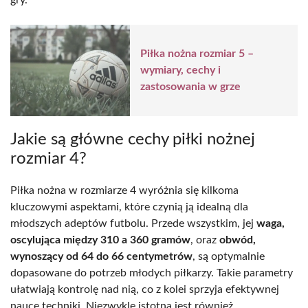
Piłka nożna rozmiar 5 –
wymiary, cechy i
zastosowania w grze
Jakie są główne cechy piłki nożnej
rozmiar 4?
Piłka nożna w rozmiarze 4 wyróżnia się kilkoma
kluczowymi aspektami, które czynią ją idealną dla
młodszych adeptów futbolu. Przede wszystkim, jej
waga,
oscylująca między 310 a 360 gramów
, oraz
obwód,
wynoszący od 64 do 66 centymetrów
, są optymalnie
dopasowane do potrzeb młodych piłkarzy. Takie parametry
ułatwiają kontrolę nad nią, co z kolei sprzyja efektywnej
nauce techniki. Niezwykle istotna jest również