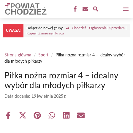
Przejdź
M
do
treści
Dołącz do nowej grupy
Chodzież - Ogłoszenia | Sprzedam |
UWAGA!
Kupię | Zamienię | Praca
Strona główna
/
Sport
/
Piłka nożna rozmiar 4 – idealny wybór
dla młodych piłkarzy
Piłka nożna rozmiar 4 – idealny
wybór dla młodych piłkarzy
Data dodania:
19 kwietnia 2025 r.
Share
Share
Share
Share
Share
Share
on
on
on
on
on
on
Facebook
X
Pinterest
WhatsApp
LinkedIn
Email
(Twitter)