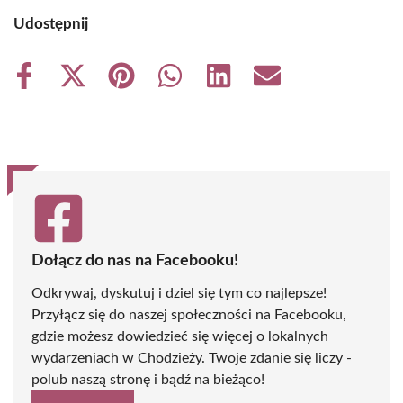
Udostępnij
Share
Share
Share
Share
Share
Share
on
on
on
on
on
on
Facebook
X
Pinterest
WhatsApp
LinkedIn
Email
(Twitter)
Dołącz do nas na Facebooku!
Odkrywaj, dyskutuj i dziel się tym co najlepsze!
Przyłącz się do naszej społeczności na Facebooku,
gdzie możesz dowiedzieć się więcej o lokalnych
wydarzeniach w Chodzieży. Twoje zdanie się liczy -
polub naszą stronę i bądź na bieżąco!