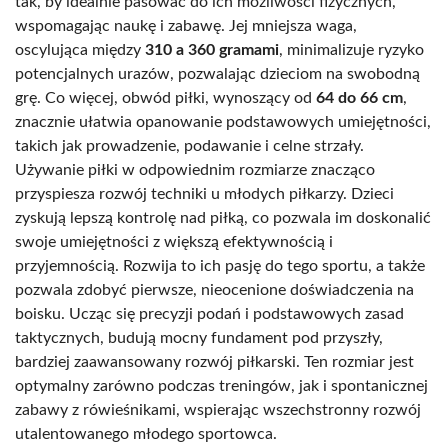
tak, by idealnie pasować do ich możliwości fizycznych,
wspomagając naukę i zabawę. Jej mniejsza waga,
oscylująca między
310 a 360 gramami
, minimalizuje ryzyko
potencjalnych urazów, pozwalając dzieciom na swobodną
grę. Co więcej, obwód piłki, wynoszący od
64 do 66 cm
,
znacznie ułatwia opanowanie podstawowych umiejętności,
takich jak prowadzenie, podawanie i celne strzały.
Używanie piłki w odpowiednim rozmiarze znacząco
przyspiesza rozwój techniki u młodych piłkarzy. Dzieci
zyskują lepszą kontrolę nad piłką, co pozwala im doskonalić
swoje umiejętności z większą efektywnością i
przyjemnością. Rozwija to ich pasję do tego sportu, a także
pozwala zdobyć pierwsze, nieocenione doświadczenia na
boisku. Ucząc się precyzji podań i podstawowych zasad
taktycznych, budują mocny fundament pod przyszły,
bardziej zaawansowany rozwój piłkarski. Ten rozmiar jest
optymalny zarówno podczas treningów, jak i spontanicznej
zabawy z rówieśnikami, wspierając wszechstronny rozwój
utalentowanego młodego sportowca.