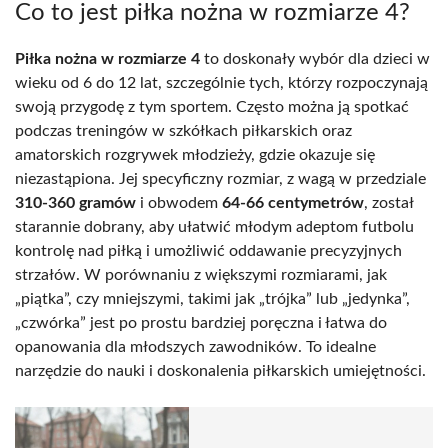
Co to jest piłka nożna w rozmiarze 4?
Piłka nożna w rozmiarze 4
to doskonały wybór dla dzieci w
wieku od 6 do 12 lat, szczególnie tych, którzy rozpoczynają
swoją przygodę z tym sportem. Często można ją spotkać
podczas treningów w szkółkach piłkarskich oraz
amatorskich rozgrywek młodzieży, gdzie okazuje się
niezastąpiona. Jej specyficzny rozmiar, z wagą w przedziale
310-360 gramów
i obwodem
64-66 centymetrów
, został
starannie dobrany, aby ułatwić młodym adeptom futbolu
kontrolę nad piłką i umożliwić oddawanie precyzyjnych
strzałów. W porównaniu z większymi rozmiarami, jak
„piątka”, czy mniejszymi, takimi jak „trójka” lub „jedynka”,
„czwórka” jest po prostu bardziej poręczna i łatwa do
opanowania dla młodszych zawodników. To idealne
narzędzie do nauki i doskonalenia piłkarskich umiejętności.