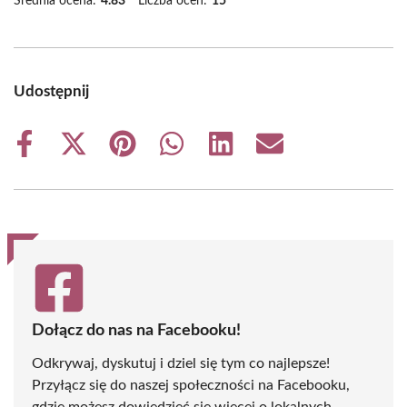
Średnia ocena:
4.83
Liczba ocen:
15
Udostępnij
Share
Share
Share
Share
Share
Share
on
on
on
on
on
on
Facebook
X
Pinterest
WhatsApp
LinkedIn
Email
(Twitter)
Dołącz do nas na Facebooku!
Odkrywaj, dyskutuj i dziel się tym co najlepsze!
Przyłącz się do naszej społeczności na Facebooku,
gdzie możesz dowiedzieć się więcej o lokalnych