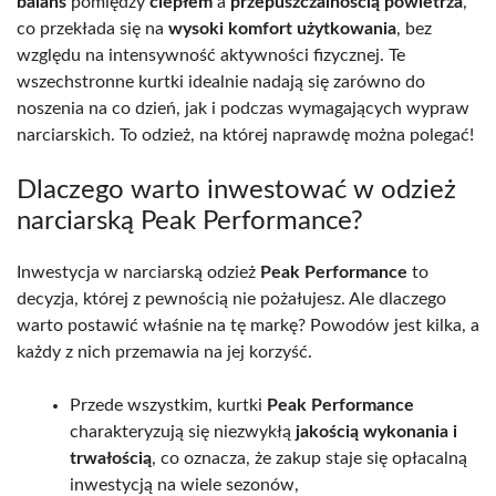
balans
pomiędzy
ciepłem
a
przepuszczalnością powietrza
,
co przekłada się na
wysoki komfort użytkowania
, bez
względu na intensywność aktywności fizycznej. Te
wszechstronne kurtki idealnie nadają się zarówno do
noszenia na co dzień, jak i podczas wymagających wypraw
narciarskich. To odzież, na której naprawdę można polegać!
Dlaczego warto inwestować w odzież
narciarską Peak Performance?
Inwestycja w narciarską odzież
Peak Performance
to
decyzja, której z pewnością nie pożałujesz. Ale dlaczego
warto postawić właśnie na tę markę? Powodów jest kilka, a
każdy z nich przemawia na jej korzyść.
Przede wszystkim, kurtki
Peak Performance
charakteryzują się niezwykłą
jakością wykonania i
trwałością
, co oznacza, że zakup staje się opłacalną
inwestycją na wiele sezonów,