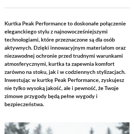
Facebook
X
Pinterest
WhatsApp
LinkedIn
Email
(Twitter)
Kurtka Peak Performance to doskonałe połączenie
eleganckiego stylu z najnowocześniejszymi
technologiami, które przeznaczone są dla osób
aktywnych. Dzięki innowacyjnym materiałom oraz
niezawodnej ochronie przed trudnymi warunkami
atmosferycznymi, kurtka ta zapewnia komfort
zarówno na stoku, jak i w codziennych stylizacjach.
Inwestując w kurtkę Peak Performance, zyskujesz
nie tylko wysoką jakość, ale i pewność, że Twoje
zimowe przygody będą pełne wygody i
bezpieczeństwa.