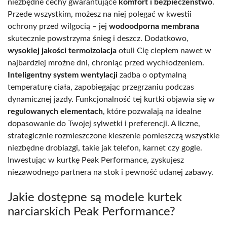
niezbędne cechy gwarantujące
komfort i bezpieczeństwo
.
Przede wszystkim, możesz na niej polegać w kwestii
ochrony przed wilgocią – jej
wodoodporna membrana
skutecznie powstrzyma śnieg i deszcz. Dodatkowo,
wysokiej jakości termoizolacja
otuli Cię ciepłem nawet w
najbardziej mroźne dni, chroniąc przed wychłodzeniem.
Inteligentny system wentylacji
zadba o optymalną
temperaturę ciała, zapobiegając przegrzaniu podczas
dynamicznej jazdy. Funkcjonalność tej kurtki objawia się w
regulowanych elementach
, które pozwalają na idealne
dopasowanie do Twojej sylwetki i preferencji. A liczne,
strategicznie rozmieszczone kieszenie pomieszczą wszystkie
niezbędne drobiazgi, takie jak telefon, karnet czy gogle.
Inwestując w kurtkę Peak Performance, zyskujesz
niezawodnego partnera na stok i pewność udanej zabawy.
Jakie dostępne są modele kurtek
narciarskich Peak Performance?