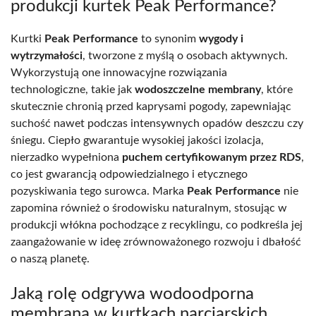
produkcji kurtek Peak Performance?
Kurtki
Peak Performance
to synonim
wygody i
wytrzymałości
, tworzone z myślą o osobach aktywnych.
Wykorzystują one innowacyjne rozwiązania
technologiczne, takie jak
wodoszczelne membrany
, które
skutecznie chronią przed kaprysami pogody, zapewniając
suchość nawet podczas intensywnych opadów deszczu czy
śniegu. Ciepło gwarantuje wysokiej jakości izolacja,
nierzadko wypełniona
puchem certyfikowanym przez RDS
,
co jest gwarancją odpowiedzialnego i etycznego
pozyskiwania tego surowca. Marka
Peak Performance
nie
zapomina również o środowisku naturalnym, stosując w
produkcji włókna pochodzące z recyklingu, co podkreśla jej
zaangażowanie w ideę zrównoważonego rozwoju i dbałość
o naszą planetę.
Jaką rolę odgrywa wodoodporna
membrana w kurtkach narciarskich