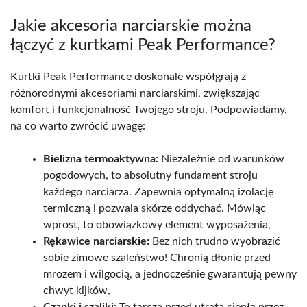
Jakie akcesoria narciarskie można
łączyć z kurtkami Peak Performance?
Kurtki Peak Performance doskonale współgrają z
różnorodnymi akcesoriami narciarskimi, zwiększając
komfort i funkcjonalność Twojego stroju. Podpowiadamy,
na co warto zwrócić uwagę:
Bielizna termoaktywna:
Niezależnie od warunków
pogodowych, to absolutny fundament stroju
każdego narciarza. Zapewnia optymalną izolację
termiczną i pozwala skórze oddychać. Mówiąc
wprost, to obowiązkowy element wyposażenia,
Rękawice narciarskie:
Bez nich trudno wyobrazić
sobie zimowe szaleństwo! Chronią dłonie przed
mrozem i wilgocią, a jednocześnie gwarantują pewny
chwyt kijków,
Czapki i szaliki:
To tarcza przed utratą ciepła przez