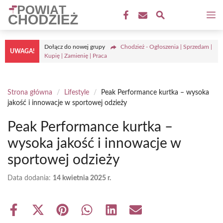
Przejdź
M
do
treści
Dołącz do nowej grupy
Chodzież - Ogłoszenia | Sprzedam |
UWAGA!
Kupię | Zamienię | Praca
Strona główna
/
Lifestyle
/
Peak Performance kurtka – wysoka
jakość i innowacje w sportowej odzieży
Peak Performance kurtka –
wysoka jakość i innowacje w
sportowej odzieży
Data dodania:
14 kwietnia 2025 r.
Share
Share
Share
Share
Share
Share
on
on
on
on
on
on