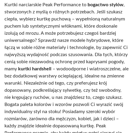
Kurtki narciarskie Peak Performance to
bogactwo stylów
,
stworzonych z myślą o różnych potrzebach. Jeśli szukasz
ciepła, wybierz kurtkę puchową – wypełnioną naturalnym
puchem lub syntetycznymi włóknami, które doskonale
izolują od mrozu. A może potrzebujesz czegoś bardziej
uniwersalnego? Sprawdź nasze modele hybrydowe, które
łączą w sobie różne materiały i technologie, by zapewnić Ci
najwyższą wydajność podczas szusowania. Dla tych, którzy
cenią sobie niezawodną ochronę przed kaprysami pogody,
mamy
kurtki hardshell
– wodoodporne i wiatroszczelne, ale
bez dodatkowej warstwy ocieplającej, idealne na zmienne
warunki. Niezależnie od tego, czy preferujesz krój
dopasowany, podkreślający sylwetkę, czy też swobodny,
nie krępujący ruchów, u nas znajdziesz to, czego szukasz.
Bogata paleta kolorów i wzorów pozwoli Ci wyrazić swój
indywidualny styl na stoku! Posiadamy szeroki wybór
rozmiarów, zarówno dla mężczyzn, kobiet, jak i dzieci –
każdy znajdzie idealnie dopasowaną kurtkę. Peak
Performance pragnie, aby każdy mógł w pełni cieszyć się