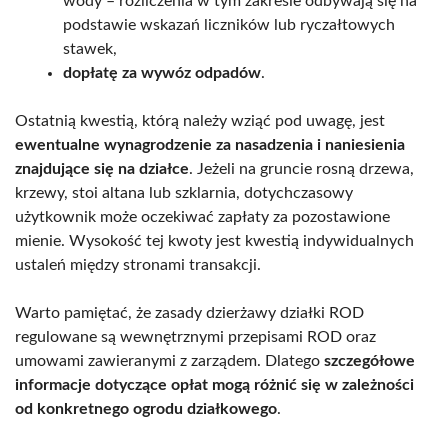
wody – rozliczenia w tym zakresie odbywają się na
podstawie wskazań liczników lub ryczałtowych
stawek,
dopłatę za wywóz odpadów
.
Ostatnią kwestią, którą należy wziąć pod uwagę, jest
ewentualne wynagrodzenie za nasadzenia i naniesienia
znajdujące się na działce
. Jeżeli na gruncie rosną drzewa,
krzewy, stoi altana lub szklarnia, dotychczasowy
użytkownik może oczekiwać zapłaty za pozostawione
mienie. Wysokość tej kwoty jest kwestią indywidualnych
ustaleń między stronami transakcji.
Warto pamiętać, że zasady dzierżawy działki ROD
regulowane są wewnętrznymi przepisami ROD oraz
umowami zawieranymi z zarządem. Dlatego
szczegółowe
informacje dotyczące opłat mogą różnić się w zależności
od konkretnego ogrodu działkowego
.