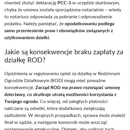
również złożyć deklarację
PCC-3
w urzędzie skarbowym,
chyba że umowa została sporządzona notarialnie – wtedy
to notariusz odpowiada za pobranie i odprowadzenie
podatku. Należy pamiętać, że
opodatkowaniu podlega
samo przeniesienie praw i obowiązków związanych z
użytkowaniem działki
.
Jakie są konsekwencje braku zapłaty za
działkę ROD?
Opóźnienia w regulowaniu opłat za działkę w Rodzinnym
Ogrodzie Działkowym (ROD) mogą mieć poważne
konsekwencje.
Zarząd ROD ma prawo rozwiązać umowę
dzierżawy, co skutkuje utratą możliwości korzystania z
Twojego ogrodu
. Co więcej, od zaległych płatności
naliczane są odsetki, które dodatkowo zwiększają
zadłużenie. W skrajnych przypadkach, sprawa może znaleźć
finał w sądzie, a następnie komornik może wszcząć
postępowanie egzekucyjne. Dlatego, aby uniknąć tych