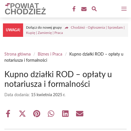
Przejdź
M
do
treści
Dołącz do nowej grupy
Chodzież - Ogłoszenia | Sprzedam |
UWAGA!
Kupię | Zamienię | Praca
Strona główna
/
Biznes i Praca
/
Kupno działki ROD – opłaty u
notariusza i formalności
Kupno działki ROD – opłaty u
notariusza i formalności
Data dodania:
15 kwietnia 2025 r.
Share
Share
Share
Share
Share
Share
on
on
on
on
on
on
Facebook
X
Pinterest
WhatsApp
LinkedIn
Email
(Twitter)