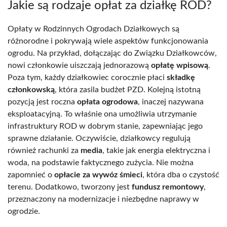
Jakie są rodzaje opłat za działkę ROD?
Opłaty w Rodzinnych Ogrodach Działkowych są
różnorodne i pokrywają wiele aspektów funkcjonowania
ogrodu. Na przykład, dołączając do Związku Działkowców,
nowi członkowie uiszczają jednorazową
opłatę wpisową
.
Poza tym, każdy działkowiec corocznie płaci
składkę
członkowską
, która zasila budżet PZD. Kolejną istotną
pozycją jest roczna
opłata ogrodowa
, inaczej nazywana
eksploatacyjną. To właśnie ona umożliwia utrzymanie
infrastruktury ROD w dobrym stanie, zapewniając jego
sprawne działanie. Oczywiście, działkowcy regulują
również rachunki za
media
, takie jak energia elektryczna i
woda, na podstawie faktycznego zużycia. Nie można
zapomnieć o
opłacie za wywóz śmieci
, która dba o czystość
terenu. Dodatkowo, tworzony jest
fundusz remontowy
,
przeznaczony na modernizacje i niezbędne naprawy w
ogrodzie.