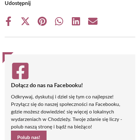
Udostępnij
Share
Share
Share
Share
Share
Share
on
on
on
on
on
on
Facebook
X
Pinterest
WhatsApp
LinkedIn
Email
(Twitter)
Dołącz do nas na Facebooku!
Odkrywaj, dyskutuj i dziel się tym co najlepsze!
Przyłącz się do naszej społeczności na Facebooku,
gdzie możesz dowiedzieć się więcej o lokalnych
wydarzeniach w Chodzieży. Twoje zdanie się liczy -
polub naszą stronę i bądź na bieżąco!
Polub nas!