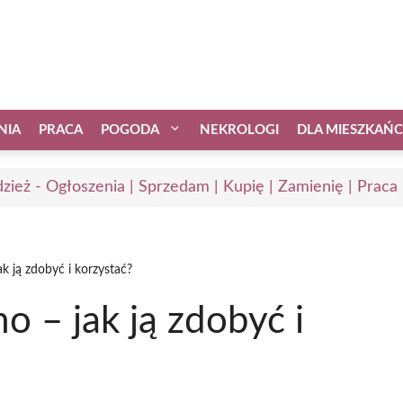
NIA
PRACA
POGODA
NEKROLOGI
DLA MIESZKAŃ
zież - Ogłoszenia | Sprzedam | Kupię | Zamienię | Praca
k ją zdobyć i korzystać?
 – jak ją zdobyć i