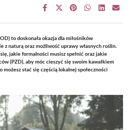
Share
Share
Share
Share
Share
Share
on
on
on
on
on
on
Facebook
X
Pinterest
WhatsApp
LinkedIn
Email
(Twitter)
OD) to doskonała okazja dla miłośników
ie z naturą oraz możliwość uprawy własnych roślin.
, jakie formalności musisz spełnić oraz jakie
wców (PZD), aby móc cieszyć się swoim kawałkiem
o możesz stać się częścią lokalnej społeczności