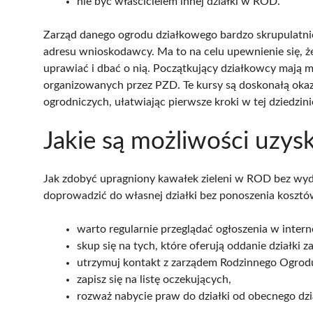
nie być właścicielem innej działki w ROD.
Zarząd danego ogrodu działkowego bardzo skrupulatnie
adresu wnioskodawcy. Ma to na celu upewnienie się, że 
uprawiać i dbać o nią. Początkujący działkowcy mają m
organizowanych przez PZD. Te kursy są doskonałą okazj
ogrodniczych, ułatwiając pierwsze kroki w tej dziedzini
Jakie są możliwości uzys
Jak zdobyć upragniony kawałek zieleni w ROD bez wydaw
doprowadzić do własnej działki bez ponoszenia kosztów.
warto regularnie przeglądać ogłoszenia w intern
skup się na tych, które oferują oddanie działki
utrzymuj kontakt z zarządem Rodzinnego Ogrod
zapisz się na listę oczekujących,
rozważ nabycie praw do działki od obecnego dz