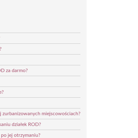
?
?
ROD za darmo?
e?
iej zurbanizowanych miejscowościach?
skaniu działek ROD?
 po jej otrzymaniu?