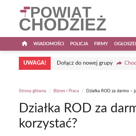
Przejdź
do
treści
WIADOMOŚCI
POLICJA
FIRMY
OGŁOSZE
UWAGA!
Dołącz do nowej grupy
Chod
Strona główna
/
Biznes i Praca
/
Działka ROD za darmo – ja
Działka ROD za darmo
korzystać?