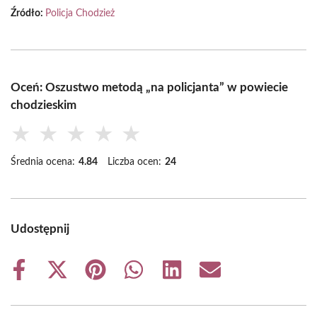
Źródło:
Policja Chodzież
Oceń: Oszustwo metodą „na policjanta” w powiecie
chodzieskim
★
★
★
★
★
Średnia ocena:
4.84
Liczba ocen:
24
Udostępnij
Share
Share
Share
Share
Share
Share
on
on
on
on
on
on
Facebook
X
Pinterest
WhatsApp
LinkedIn
Email
(Twitter)