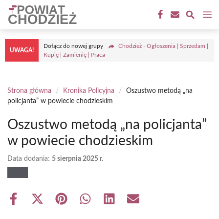
Przejdź
M
do
treści
Dołącz do nowej grupy
Chodzież - Ogłoszenia | Sprzedam |
UWAGA!
Kupię | Zamienię | Praca
Strona główna
/
Kronika Policyjna
/
Oszustwo metodą „na
policjanta” w powiecie chodzieskim
Oszustwo metodą „na policjanta”
w powiecie chodzieskim
Data dodania:
5 sierpnia 2025 r.
Share
Share
Share
Share
Share
Share
on
on
on
on
on
on
Facebook
X
Pinterest
WhatsApp
LinkedIn
Email