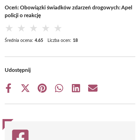
Oceń: Obowiązki świadków zdarzeń drogowych: Apel
policji o reakcję
★
★
★
★
★
Średnia ocena:
4.65
Liczba ocen:
18
Udostępnij
Share
Share
Share
Share
Share
Share
on
on
on
on
on
on
Facebook
X
Pinterest
WhatsApp
LinkedIn
Email
(Twitter)