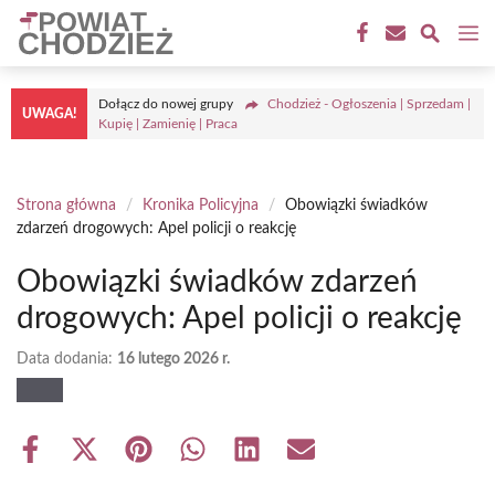
Przejdź
M
do
treści
Dołącz do nowej grupy
Chodzież - Ogłoszenia | Sprzedam |
UWAGA!
Kupię | Zamienię | Praca
Strona główna
/
Kronika Policyjna
/
Obowiązki świadków
zdarzeń drogowych: Apel policji o reakcję
Obowiązki świadków zdarzeń
drogowych: Apel policji o reakcję
Data dodania:
16 lutego 2026 r.
Share
Share
Share
Share
Share
Share
on
on
on
on
on
on
Facebook
X
Pinterest
WhatsApp
LinkedIn
Email