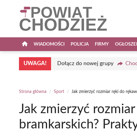
Przejdź
do
treści
WIADOMOŚCI
POLICJA
FIRMY
OGŁOSZE
UWAGA!
Dołącz do nowej grupy
Chod
Strona główna
/
Sport
/
Jak zmierzyć rozmiar ręki do ręka
Jak zmierzyć rozmiar
bramkarskich? Prakt