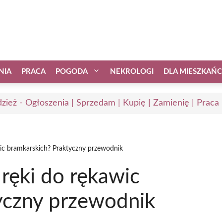
NIA
PRACA
POGODA
NEKROLOGI
DLA MIESZKAŃ
zież - Ogłoszenia | Sprzedam | Kupię | Zamienię | Praca
wic bramkarskich? Praktyczny przewodnik
 ręki do rękawic
yczny przewodnik