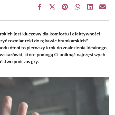
Share
Share
Share
Share
Share
Share
on
on
on
on
on
on
Facebook
X
Pinterest
WhatsApp
LinkedIn
Email
(Twitter)
kich jest kluczowy dla komfortu i efektywności
rzyć rozmiar ręki do rękawic bramkarskich?
odu dłoni to pierwszy krok do znalezienia idealnego
 wskazówki, które pomogą Ci uniknąć najczęstszych
ństwo podczas gry.