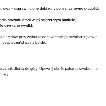
metrową –
usprawnią one dokładny pomiar zarówno długości,
zenia obwodu dłoni w jej najszerszym punkcie
,
ie uzyskane wyniki
.
knąć błędów przy wyborze odpowiedniego rozmiaru rękawic.
i bezpieczeństwa na boisku
.
rzchni, dłonią do góry. Upewnij się, że palce są swobodnie
miary: