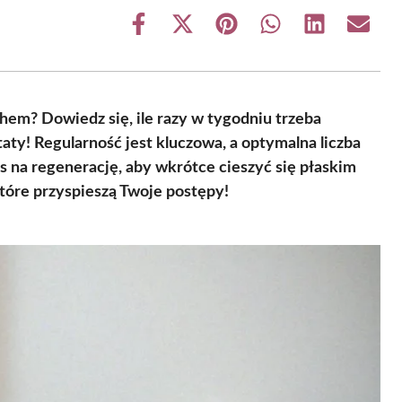
Share
Share
Share
Share
Share
Share
on
on
on
on
on
on
Facebook
X
Pinterest
WhatsApp
LinkedIn
Email
(Twitter)
em? Dowiedz się, ile razy w tygodniu trzeba
ty! Regularność jest kluczowa, a optymalna liczba
s na regenerację, aby wkrótce cieszyć się płaskim
które przyspieszą Twoje postępy!