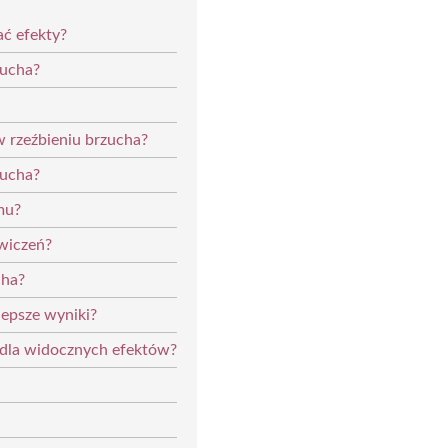
ać efekty?
zucha?
w rzeźbieniu brzucha?
zucha?
mu?
wiczeń?
cha?
lepsze wyniki?
a dla widocznych efektów?