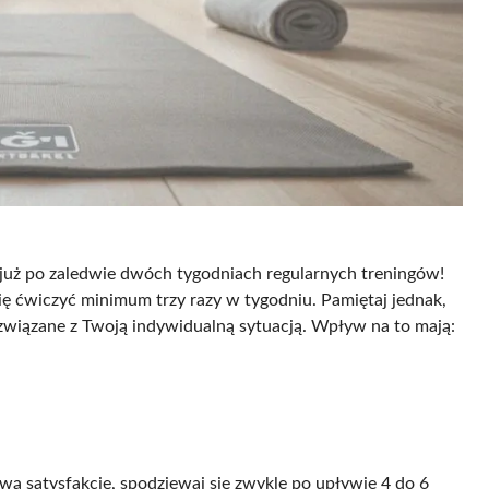
 już po zaledwie dwóch tygodniach regularnych treningów!
ię ćwiczyć minimum trzy razy w tygodniu. Pamiętaj jednak,
e związane z Twoją indywidualną sytuacją. Wpływ na to mają:
wą satysfakcję, spodziewaj się zwykle po upływie 4 do 6