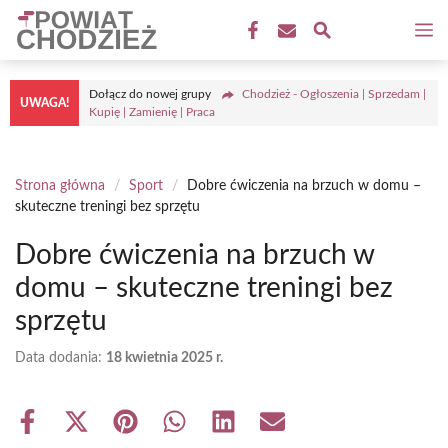
Przejdź
M
do
treści
Dołącz do nowej grupy
Chodzież - Ogłoszenia | Sprzedam |
UWAGA!
Kupię | Zamienię | Praca
Strona główna
/
Sport
/
Dobre ćwiczenia na brzuch w domu –
skuteczne treningi bez sprzętu
Dobre ćwiczenia na brzuch w
domu – skuteczne treningi bez
sprzętu
Data dodania:
18 kwietnia 2025 r.
Share
Share
Share
Share
Share
Share
on
on
on
on
on
on