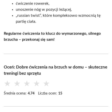
ćwiczenie rowerek,
unoszenie nóg w pozycji leżącej,
„russian twist”, które kompleksowo wzmocnią tę
partię ciała.
Regularne ćwiczenia to klucz do wymarzonego, silnego
brzucha – przekonaj się sam!
Oceń: Dobre ćwiczenia na brzuch w domu – skuteczne
treningi bez sprzętu
★
★
★
★
★
Średnia ocena:
4.74
Liczba ocen:
15