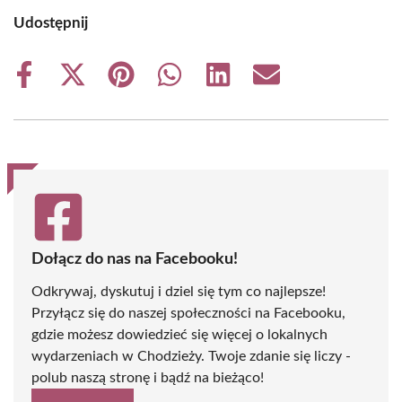
Udostępnij
Share
Share
Share
Share
Share
Share
on
on
on
on
on
on
Facebook
X
Pinterest
WhatsApp
LinkedIn
Email
(Twitter)
Dołącz do nas na Facebooku!
Odkrywaj, dyskutuj i dziel się tym co najlepsze!
Przyłącz się do naszej społeczności na Facebooku,
gdzie możesz dowiedzieć się więcej o lokalnych
wydarzeniach w Chodzieży. Twoje zdanie się liczy -
polub naszą stronę i bądź na bieżąco!