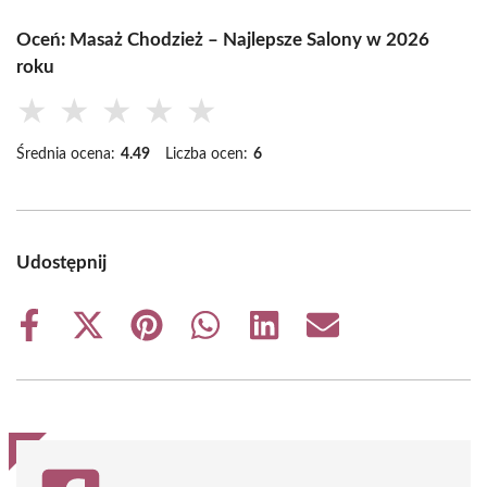
Oceń: Masaż Chodzież – Najlepsze Salony w 2026
roku
★
★
★
★
★
Średnia ocena:
4.49
Liczba ocen:
6
Udostępnij
Share
Share
Share
Share
Share
Share
on
on
on
on
on
on
Facebook
X
Pinterest
WhatsApp
LinkedIn
Email
(Twitter)