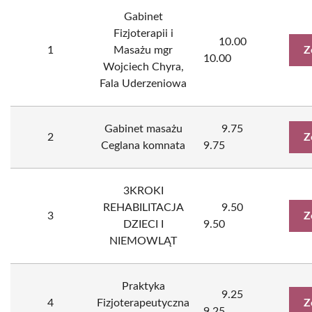
Gabinet
Fizjoterapii i
10.00
1
Masażu mgr
Z
10.00
Wojciech Chyra,
Fala Uderzeniowa
Gabinet masażu
9.75
2
Z
Ceglana komnata
9.75
3KROKI
REHABILITACJA
9.50
3
Z
DZIECI I
9.50
NIEMOWLĄT
Praktyka
9.25
4
Fizjoterapeutyczna
Z
9.25