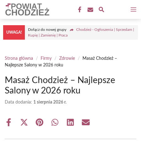
Przejdź
M
do
treści
Dołącz do nowej grupy
Chodzież - Ogłoszenia | Sprzedam |
UWAGA!
Kupię | Zamienię | Praca
Strona główna
/
Firmy
/
Zdrowie
/
Masaż Chodzież –
Najlepsze Salony w 2026 roku
Masaż Chodzież – Najlepsze
Salony w 2026 roku
Data dodania:
1 sierpnia 2026 r.
Share
Share
Share
Share
Share
Share
on
on
on
on
on
on
Facebook
X
Pinterest
WhatsApp
LinkedIn
Email
(Twitter)