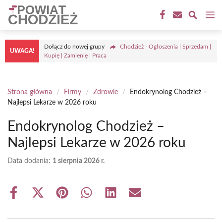
Przejdź
M
do
treści
Dołącz do nowej grupy
Chodzież - Ogłoszenia | Sprzedam |
UWAGA!
Kupię | Zamienię | Praca
Strona główna
/
Firmy
/
Zdrowie
/
Endokrynolog Chodzież –
Najlepsi Lekarze w 2026 roku
Endokrynolog Chodzież –
Najlepsi Lekarze w 2026 roku
Data dodania:
1 sierpnia 2026 r.
Share
Share
Share
Share
Share
Share
on
on
on
on
on
on
Facebook
X
Pinterest
WhatsApp
LinkedIn
Email
(Twitter)