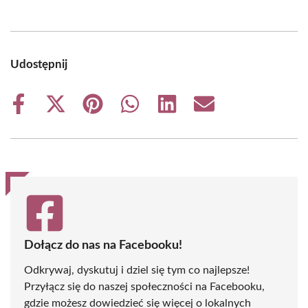
Udostępnij
Share
Share
Share
Share
Share
Share
on
on
on
on
on
on
Facebook
X
Pinterest
WhatsApp
LinkedIn
Email
(Twitter)
Dołącz do nas na Facebooku!
Odkrywaj, dyskutuj i dziel się tym co najlepsze!
Przyłącz się do naszej społeczności na Facebooku,
gdzie możesz dowiedzieć się więcej o lokalnych