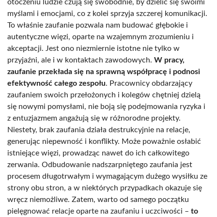
otoczeniu ludzie czują się swobodnie, by dzielić się swoimi
myślami i emocjami, co z kolei sprzyja szczerej komunikacji.
To właśnie zaufanie pozwala nam budować głębokie i
autentyczne więzi, oparte na wzajemnym zrozumieniu i
akceptacji. Jest ono niezmiernie istotne nie tylko w
przyjaźni, ale i w kontaktach zawodowych.
W pracy,
zaufanie przekłada się na sprawną współpracę i podnosi
efektywność całego zespołu
. Pracownicy obdarzający
zaufaniem swoich przełożonych i kolegów chętniej dzielą
się nowymi pomysłami, nie boją się podejmowania ryzyka i
z entuzjazmem angażują się w różnorodne projekty.
Niestety, brak zaufania działa destrukcyjnie na relacje,
generując niepewność i konflikty. Może poważnie osłabić
istniejące więzi, prowadząc nawet do ich całkowitego
zerwania. Odbudowanie nadszarpniętego zaufania jest
procesem długotrwałym i wymagającym dużego wysiłku ze
strony obu stron, a w niektórych przypadkach okazuje się
wręcz niemożliwe. Zatem, warto od samego początku
pielęgnować relacje oparte na zaufaniu i uczciwości –
to