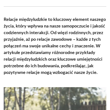
Facebook
X
Pinterest
WhatsApp
LinkedIn
Email
(Twitter)
Relacje międzyludzkie to kluczowy element naszego
życia, który wpływa na nasze samopoczucie i jakość
codziennych interakcji. Od więzi rodzinnych, przez
przyjaźnie, aż po relacje zawodowe – każde z tych
połączeń ma swoje unikalne cechy i znaczenie. W
artykule przedstawiamy różnorodne przykłady
relacji międzyludzkich oraz kluczowe umiejętności
potrzebne do ich budowania, podkreślając, jak
pozytywne relacje mogą wzbogacić nasze życie.