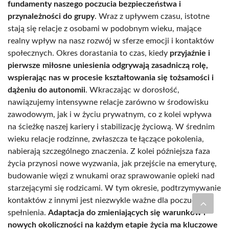
fundamenty naszego poczucia bezpieczeństwa i
przynależności do grupy
. Wraz z upływem czasu, istotne
stają się relacje z osobami w podobnym wieku, mające
realny wpływ na nasz rozwój w sferze emocji i kontaktów
społecznych. Okres dorastania to czas, kiedy
przyjaźnie i
pierwsze miłosne uniesienia odgrywają zasadniczą rolę,
wspierając nas w procesie kształtowania się tożsamości i
dążeniu do autonomii
. Wkraczając w dorosłość,
nawiązujemy intensywne relacje zarówno w środowisku
zawodowym, jak i w życiu prywatnym, co z kolei wpływa
na ścieżkę naszej kariery i stabilizację życiową. W średnim
wieku relacje rodzinne, zwłaszcza te łączące pokolenia,
nabierają szczególnego znaczenia. Z kolei późniejsza faza
życia przynosi nowe wyzwania, jak przejście na emeryturę,
budowanie więzi z wnukami oraz sprawowanie opieki nad
starzejącymi się rodzicami. W tym okresie, podtrzymywanie
kontaktów z innymi jest niezwykle ważne dla poczucia
spełnienia.
Adaptacja do zmieniających się warunków i
nowych okoliczności na każdym etapie życia ma kluczowe