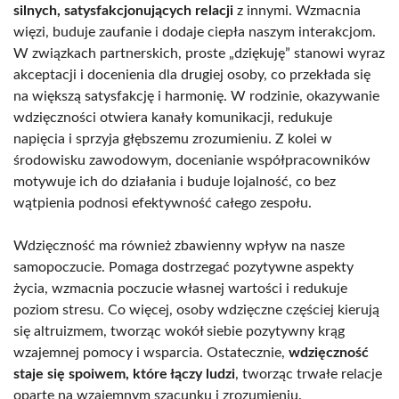
silnych, satysfakcjonujących relacji
z innymi. Wzmacnia
więzi, buduje zaufanie i dodaje ciepła naszym interakcjom.
W związkach partnerskich, proste „dziękuję” stanowi wyraz
akceptacji i docenienia dla drugiej osoby, co przekłada się
na większą satysfakcję i harmonię. W rodzinie, okazywanie
wdzięczności otwiera kanały komunikacji, redukuje
napięcia i sprzyja głębszemu zrozumieniu. Z kolei w
środowisku zawodowym, docenianie współpracowników
motywuje ich do działania i buduje lojalność, co bez
wątpienia podnosi efektywność całego zespołu.
Wdzięczność ma również zbawienny wpływ na nasze
samopoczucie. Pomaga dostrzegać pozytywne aspekty
życia, wzmacnia poczucie własnej wartości i redukuje
poziom stresu. Co więcej, osoby wdzięczne częściej kierują
się altruizmem, tworząc wokół siebie pozytywny krąg
wzajemnej pomocy i wsparcia. Ostatecznie,
wdzięczność
staje się spoiwem, które łączy ludzi
, tworząc trwałe relacje
oparte na wzajemnym szacunku i zrozumieniu.