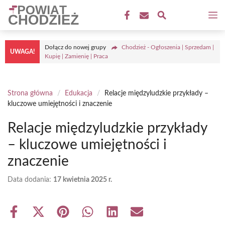
Przejdź
M
do
treści
Dołącz do nowej grupy
Chodzież - Ogłoszenia | Sprzedam |
UWAGA!
Kupię | Zamienię | Praca
Strona główna
/
Edukacja
/
Relacje międzyludzkie przykłady –
kluczowe umiejętności i znaczenie
Relacje międzyludzkie przykłady
– kluczowe umiejętności i
znaczenie
Data dodania:
17 kwietnia 2025 r.
Share
Share
Share
Share
Share
Share
on
on
on
on
on
on