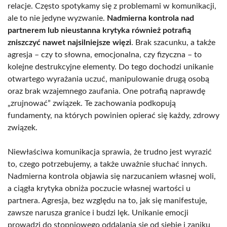
relacje. Często spotykamy się z problemami w komunikacji,
ale to nie jedyne wyzwanie.
Nadmierna kontrola nad
partnerem lub nieustanna krytyka również potrafią
zniszczyć nawet najsilniejsze więzi
. Brak szacunku, a także
agresja – czy to słowna, emocjonalna, czy fizyczna – to
kolejne destrukcyjne elementy. Do tego dochodzi unikanie
otwartego wyrażania uczuć, manipulowanie drugą osobą
oraz brak wzajemnego zaufania. One potrafią naprawdę
„zrujnować” związek. Te zachowania podkopują
fundamenty, na których powinien opierać się każdy, zdrowy
związek.
Niewłaściwa komunikacja sprawia, że trudno jest wyrazić
to, czego potrzebujemy, a także uważnie słuchać innych.
Nadmierna kontrola objawia się narzucaniem własnej woli,
a ciągła krytyka obniża poczucie własnej wartości u
partnera. Agresja, bez względu na to, jak się manifestuje,
zawsze narusza granice i budzi lęk. Unikanie emocji
prowadzi do stopniowego oddalania się od siebie i zaniku