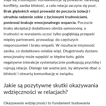
staje się trudniejsze. Konsekwencje są poważne: narastają
konflikty, zanika bliskość, a cała relacja zaczyna się psuć.
Brak głębokich więzi prowadzi do poczucia izolacji i
utrudnia radzenie sobie z życiowymi trudnościami,
ponieważ brakuje emocjonalnego wsparcia
. Poczucie
braku akceptacji dodatkowo obniża samoocenę, a
trudności w wyrażaniu uczuć tylko pogłębiają przepaść
między partnerami, prowadząc do częstszych
nieporozumień i braku empatii. W rezultacie intymność
zanika, co dodatkowo osłabia więź. Długotrwały dystans
emocjonalny może wpędzić w błędne koło, gdzie
negatywne interakcje systematycznie podkopują psychikę i
rujnują relacje. Dlatego tak ważne jest, by aktywnie dbać o
bliskość i otwartą komunikację w związku.
Jakie są pozytywne skutki okazywania
wdzięczności w relacjach?
Okazywanie wdzięczności to fundament budowania