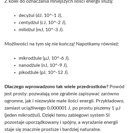
Z kolei do oznaczania mniejszych ilości energii służą:
decyżul (dJ, 10^-1 J),
centydżul (cJ, 10^-2 J),
milidżul (mJ, 10^-3 J).
Możliwości na tym się nie kończą! Napotkamy również:
mikrodżule (µJ, 10^-6 J),
nanodżule (nJ, 10^-9 J),
pikodżule (pJ, 10^-12 J).
Dlaczego wprowadzono tak wiele przedrostków?
Powód
jest prosty: pozwalają one zgrabnie zapisywać zarówno
ogromne, jak i niezwykle małe ilości energii. Przykładowo,
zamiast uciążliwego 0,000001 J, po prostu piszemy 1 µJ
(jeden mikrodżul). Dzięki temu zabiegowi system SI
pozostaje uporządkowany i spójny, a wyrażanie energii
staje się znacznie prostsze i bardziej naturalne.