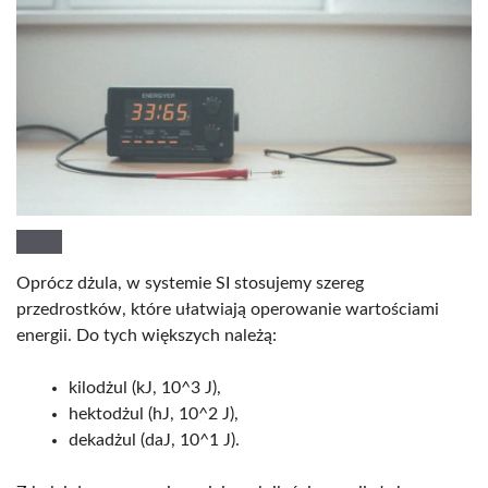
Oprócz dżula, w systemie SI stosujemy szereg
przedrostków, które ułatwiają operowanie wartościami
energii. Do tych większych należą:
kilodżul (kJ, 10^3 J),
hektodżul (hJ, 10^2 J),
dekadżul (daJ, 10^1 J).