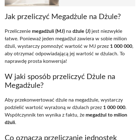
Jak przeliczyć Megadżule na Dżule?
Przeliczenie
megadżuli (MJ)
na
dżule (J)
jest niezwykle
łatwe. Ponieważ jeden megadżul zawiera w sobie milion
dżuli, wystarczy pomnożyć wartość w MJ przez
1 000 000
,
aby otrzymać odpowiadającą jej wartość w dżulach. To
naprawdę prosta konwersja!
W jaki sposób przeliczyć Dżule na
Megadżule?
Aby przekonwertować dżule na megadżule, wystarczy
podzielić wartość wyrażoną w dżulach przez
1 000 000
.
Współczynnik ten wynika z faktu, że
megadżul to milion
dżuli
.
Co oznacza przeliczanie jednostek