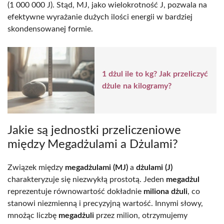
(1 000 000 J). Stąd, MJ, jako wielokrotność J, pozwala na
efektywne wyrażanie dużych ilości energii w bardziej
skondensowanej formie.
1 dżul ile to kg? Jak przeliczyć
dżule na kilogramy?
Jakie są jednostki przeliczeniowe
między Megadżulami a Dżulami?
Związek między
megadżulami (MJ)
a
dżulami (J)
charakteryzuje się niezwykłą prostotą. Jeden
megadżul
reprezentuje równowartość dokładnie
miliona dżuli
, co
stanowi niezmienną i precyzyjną wartość. Innymi słowy,
mnożąc liczbę
megadżuli
przez milion, otrzymujemy