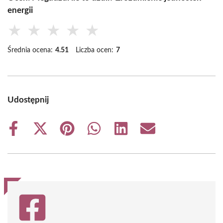
energii
★
★
★
★
★
Średnia ocena:
4.51
Liczba ocen:
7
Udostępnij
Share
Share
Share
Share
Share
Share
on
on
on
on
on
on
Facebook
X
Pinterest
WhatsApp
LinkedIn
Email
(Twitter)