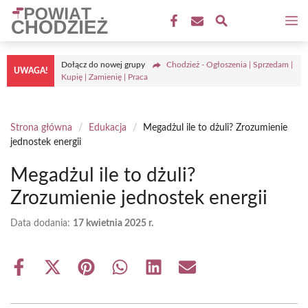
Przejdź
M
do
treści
Dołącz do nowej grupy
Chodzież - Ogłoszenia | Sprzedam |
UWAGA!
Kupię | Zamienię | Praca
Strona główna
/
Edukacja
/
Megadżul ile to dżuli? Zrozumienie
jednostek energii
Megadżul ile to dżuli?
Zrozumienie jednostek energii
Data dodania:
17 kwietnia 2025 r.
Share
Share
Share
Share
Share
Share
on
on
on
on
on
on
Facebook
X
Pinterest
WhatsApp
LinkedIn
Email
(Twitter)