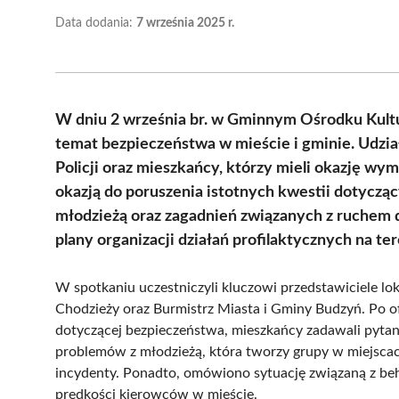
Data dodania:
7 września 2025 r.
W dniu 2 września br. w Gminnym Ośrodku Kult
temat bezpieczeństwa w mieście i gminie. Udzia
Policji oraz mieszkańcy, którzy mieli okazję wy
okazją do poruszenia istotnych kwestii dotycz
młodzieżą oraz zagadnień związanych z ruchem
plany organizacji działań profilaktycznych na te
W spotkaniu uczestniczyli kluczowi przedstawiciele l
Chodzieży oraz Burmistrz Miasta i Gminy Budzyń. Po ofic
dotyczącej bezpieczeństwa, mieszkańcy zadawali pytania
problemów z młodzieżą, która tworzy grupy w miejscac
incydenty. Ponadto, omówiono sytuację związaną z b
prędkości kierowców w mieście.