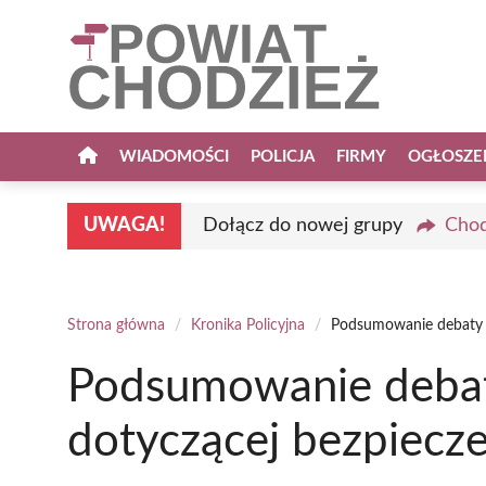
Przejdź
do
treści
WIADOMOŚCI
POLICJA
FIRMY
OGŁOSZE
UWAGA!
Dołącz do nowej grupy
Chod
Strona główna
/
Kronika Policyjna
/
Podsumowanie debaty s
Podsumowanie debat
dotyczącej bezpiecz