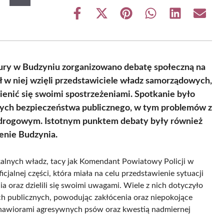
Share
Share
Share
Share
Share
Share
on
on
on
on
on
on
Facebook
X
Pinterest
WhatsApp
LinkedIn
Email
(Twitter)
ury w Budzyniu zorganizowano debatę społeczną na
ł w niej wzięli przedstawiciele władz samorządowych,
mienić się swoimi spostrzeżeniami. Spotkanie było
ących bezpieczeństwa publicznego, w tym problemów z
 drogowym. Istotnym punktem debaty były również
renie Budzynia.
okalnych władz, tacy jak Komendant Powiatowy Policji w
jalnej części, która miała na celu przedstawienie sytuacji
 oraz dzielili się swoimi uwagami. Wiele z nich dotyczyło
h publicznych, powodując zakłócenia oraz niepokojące
ehawiorami agresywnych psów oraz kwestią nadmiernej