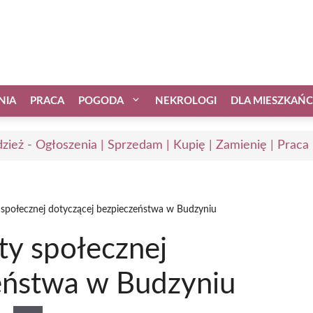
NIA
PRACA
POGODA
NEKROLOGI
DLA MIESZKAŃ
zież - Ogłoszenia | Sprzedam | Kupię | Zamienię | Praca
połecznej dotyczącej bezpieczeństwa w Budzyniu
y społecznej
eństwa w Budzyniu