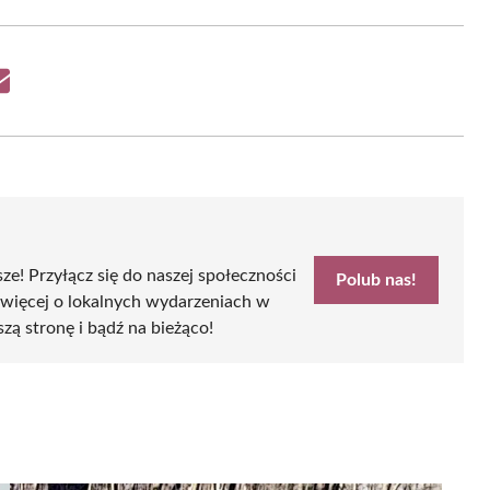
Share
on
Email
sze! Przyłącz się do naszej społeczności
Polub nas!
 więcej o lokalnych wydarzeniach w
szą stronę i bądź na bieżąco!