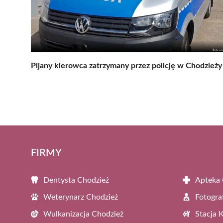
Pijany kierowca zatrzymany przez policję w Chodzieży
FIRMY
Dentysta Chodzież
Apteka 
Weterynarz Chodzież
Fotogra
Wulkanizacja Chodzież
Stacja 