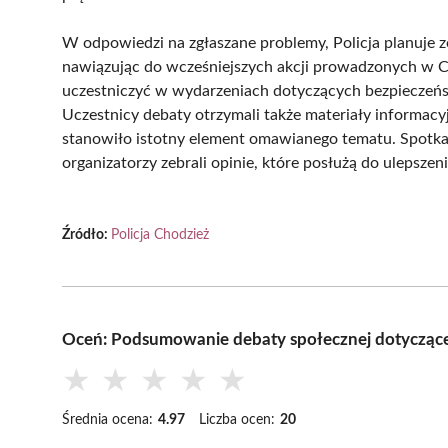
W odpowiedzi na zgłaszane problemy, Policja planuje z
nawiązując do wcześniejszych akcji prowadzonych w Ch
uczestniczyć w wydarzeniach dotyczących bezpieczeńs
Uczestnicy debaty otrzymali także materiały informac
stanowiło istotny element omawianego tematu. Spotka
organizatorzy zebrali opinie, które posłużą do ulepsze
Źródło:
Policja Chodzież
Oceń: Podsumowanie debaty społecznej dotycząc
★
★
★
★
★
Średnia ocena:
4.97
Liczba ocen:
20