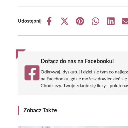
Udostępnij
Share
Share
Share
Share
Share
on
on
on
on
on
Facebook
X
Pinterest
WhatsApp
LinkedIn
(Twitter)
Dołącz do nas na Facebooku!
Odkrywaj, dyskutuj i dziel się tym co najlep
na Facebooku, gdzie możesz dowiedzieć się
Chodzieży. Twoje zdanie się liczy - polub na
Zobacz Także