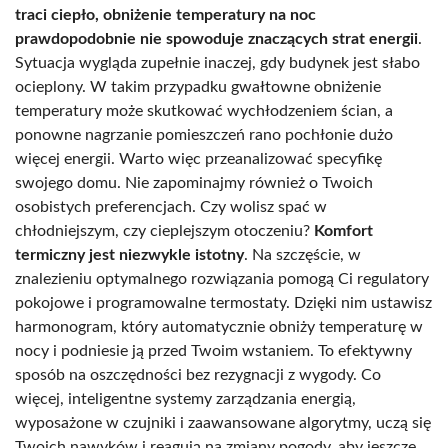
traci ciepło, obniżenie temperatury na noc
prawdopodobnie nie spowoduje znaczących strat energii
.
Sytuacja wygląda zupełnie inaczej, gdy budynek jest słabo
ocieplony. W takim przypadku gwałtowne obniżenie
temperatury może skutkować wychłodzeniem ścian, a
ponowne nagrzanie pomieszczeń rano pochłonie dużo
więcej energii. Warto więc przeanalizować specyfikę
swojego domu. Nie zapominajmy również o Twoich
osobistych preferencjach. Czy wolisz spać w
chłodniejszym, czy cieplejszym otoczeniu?
Komfort
termiczny jest niezwykle istotny
. Na szczęście, w
znalezieniu optymalnego rozwiązania pomogą Ci regulatory
pokojowe i programowalne termostaty. Dzięki nim ustawisz
harmonogram, który automatycznie obniży temperaturę w
nocy i podniesie ją przed Twoim wstaniem. To efektywny
sposób na oszczędności bez rezygnacji z wygody. Co
więcej, inteligentne systemy zarządzania energią,
wyposażone w czujniki i zaawansowane algorytmy, uczą się
Twoich nawyków i reagują na zmiany pogody, aby jeszcze