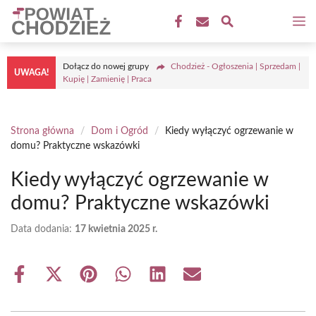
Przejdź
M
do
treści
Dołącz do nowej grupy
Chodzież - Ogłoszenia | Sprzedam |
UWAGA!
Kupię | Zamienię | Praca
Strona główna
/
Dom i Ogród
/
Kiedy wyłączyć ogrzewanie w
domu? Praktyczne wskazówki
Kiedy wyłączyć ogrzewanie w
domu? Praktyczne wskazówki
Data dodania:
17 kwietnia 2025 r.
Share
Share
Share
Share
Share
Share
on
on
on
on
on
on
Facebook
X
Pinterest
WhatsApp
LinkedIn
Email
(Twitter)