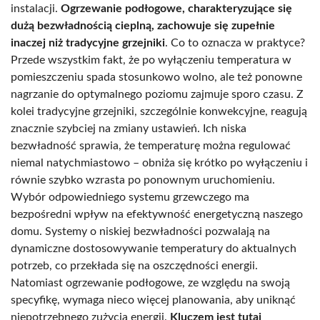
instalacji.
Ogrzewanie podłogowe, charakteryzujące się
dużą bezwładnością cieplną, zachowuje się zupełnie
inaczej niż tradycyjne grzejniki
. Co to oznacza w praktyce?
Przede wszystkim fakt, że po wyłączeniu temperatura w
pomieszczeniu spada stosunkowo wolno, ale też ponowne
nagrzanie do optymalnego poziomu zajmuje sporo czasu. Z
kolei tradycyjne grzejniki, szczególnie konwekcyjne, reagują
znacznie szybciej na zmiany ustawień. Ich niska
bezwładność sprawia, że temperaturę można regulować
niemal natychmiastowo – obniża się krótko po wyłączeniu i
równie szybko wzrasta po ponownym uruchomieniu.
Wybór odpowiedniego systemu grzewczego ma
bezpośredni wpływ na efektywność energetyczną naszego
domu. Systemy o niskiej bezwładności pozwalają na
dynamiczne dostosowywanie temperatury do aktualnych
potrzeb, co przekłada się na oszczędności energii.
Natomiast ogrzewanie podłogowe, ze względu na swoją
specyfikę, wymaga nieco więcej planowania, aby uniknąć
niepotrzebnego zużycia energii.
Kluczem jest tutaj