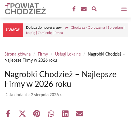
Przejdź
M
do
treści
Dołącz do nowej grupy
Chodzież - Ogłoszenia | Sprzedam |
UWAGA!
Kupię | Zamienię | Praca
Strona główna
/
Firmy
/
Usługi Lokalne
/
Nagrobki Chodzież –
Najlepsze Firmy w 2026 roku
Nagrobki Chodzież – Najlepsze
Firmy w 2026 roku
Data dodania:
2 sierpnia 2026 r.
Share
Share
Share
Share
Share
Share
on
on
on
on
on
on
Facebook
X
Pinterest
WhatsApp
LinkedIn
Email
(Twitter)