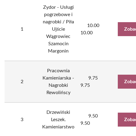
Zydor - Usługi
pogrzebowe i
nagrobki / Piła
10.00
1
Ujście
Zoba
10.00
Wągrowiec
Szamocin
Margonin
Pracownia
Kamieniarska -
9.75
2
Zoba
Nagrobki
9.75
Rewolińscy
Drzewiński
9.50
3
Leszek.
Zoba
9.50
Kamieniarstwo