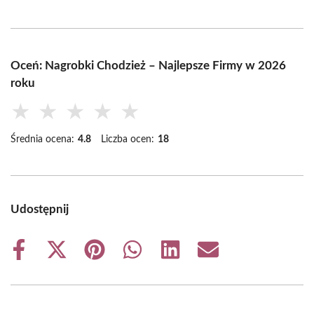
Oceń: Nagrobki Chodzież – Najlepsze Firmy w 2026
roku
★
★
★
★
★
Średnia ocena:
4.8
Liczba ocen:
18
Udostępnij
Share
Share
Share
Share
Share
Share
on
on
on
on
on
on
Facebook
X
Pinterest
WhatsApp
LinkedIn
Email
(Twitter)